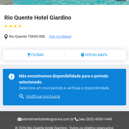
Rio Quente Hotel Giardino
Rio Quente
75695-000
(
Ver no Mapa
)
FILTRAR
VER NO MAPA
Não encontramos disponibilidade para o período
selecionado.
Selecione um novo período e verifique a disponibilidade.
Modifique sua busca
atendimentodireto@aviva.com.br
(seu DDD) 4000-1449
© 2026 Rio Quente Hotel Giardino.
Todos os direitos reservados.