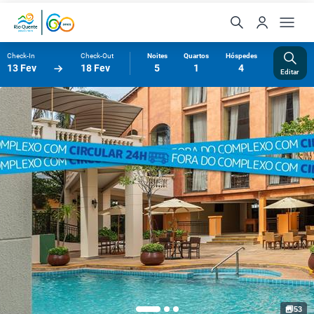
Check-In
Check-Out
Noites
Quartos
Hóspedes
13 Fev
18 Fev
5
1
4
Editar
53