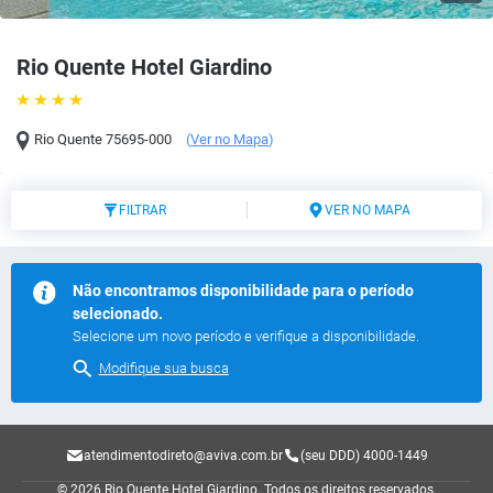
Rio Quente Hotel Giardino
Rio Quente
75695-000
(
Ver no Mapa
)
FILTRAR
VER NO MAPA
Não encontramos disponibilidade para o período
selecionado.
Selecione um novo período e verifique a disponibilidade.
Modifique sua busca
atendimentodireto@aviva.com.br
(seu DDD) 4000-1449
© 2026 Rio Quente Hotel Giardino.
Todos os direitos reservados.