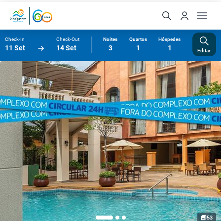
Check-In
Check-Out
Noites
Quartos
Hóspedes
11 Set
14 Set
3
1
1
Editar
53