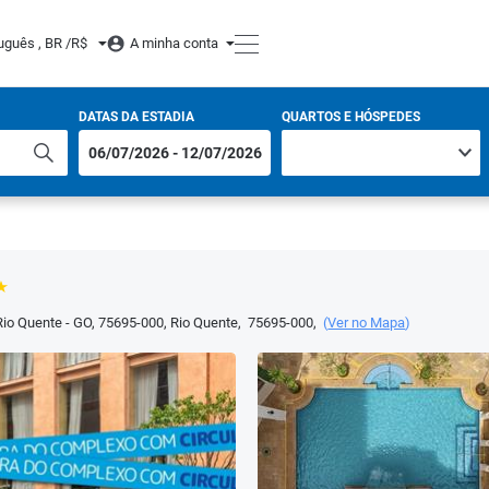
uguês , BR /
R$
A minha conta
DATAS DA ESTADIA
QUARTOS E HÓSPEDES
Rio Quente - GO, 75695-000
,
Rio Quente
,
75695-000
,
(
Ver no Mapa
)