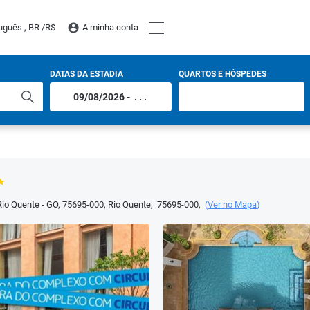
uguês , BR /
R$
A minha conta
DATAS DA ESTADIA
QUARTOS E HÓSPEDES
Rio Quente - GO, 75695-000
,
Rio Quente
,
75695-000
,
(
Ver no Mapa
)