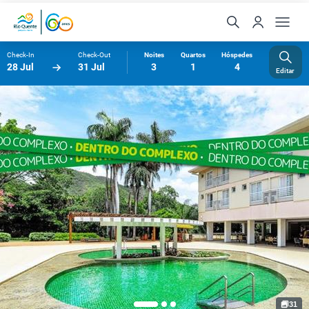
Check-In
Check-Out
Noites
Quartos
Hóspedes
28 Jul
31 Jul
3
1
4
Editar
31