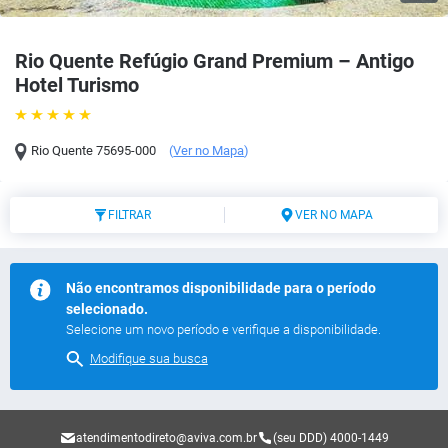
Rio Quente Refúgio Grand Premium – Antigo
Hotel Turismo
Rio Quente
75695-000
(
Ver no Mapa
)
FILTRAR
VER NO MAPA
Não encontramos disponibilidade para o período
selecionado.
Selecione um novo período e verifique a disponibilidade.
Modifique sua busca
atendimentodireto@aviva.com.br
(seu DDD) 4000-1449