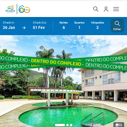
Check-In
Check-Out
Noites
Quartos
Hóspedes
26 Jan
01 Fev
6
1
2
Editar
31