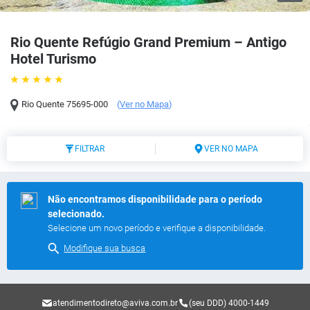
Rio Quente Refúgio Grand Premium – Antigo
Hotel Turismo
Rio Quente
75695-000
(
Ver no Mapa
)
FILTRAR
VER NO MAPA
Não encontramos disponibilidade para o período
selecionado.
Selecione um novo período e verifique a disponibilidade.
Modifique sua busca
atendimentodireto@aviva.com.br
(seu DDD) 4000-1449