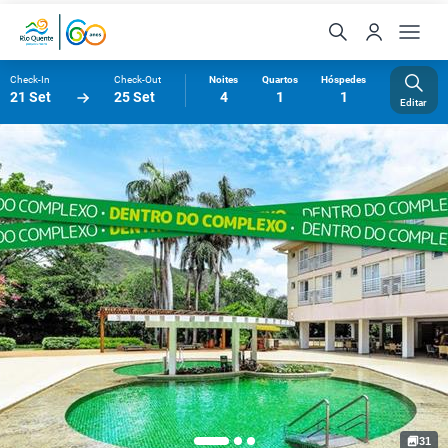
Check-In
Check-Out
Noites
Quartos
Hóspedes
21 Set
25 Set
4
1
1
Editar
31