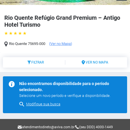
Rio Quente Refúgio Grand Premium – Antigo
Hotel Turismo
Rio Quente
75695-000
(
Ver no Mapa
)
FILTRAR
VER NO MAPA
Não encontramos disponibilidade para o período
selecionado.
Selecione um novo período e verifique a disponibilidade.
Modifique sua busca
atendimentodireto@aviva.com.br
(seu DDD) 4000-1449