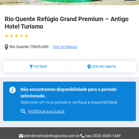
Rio Quente Refúgio Grand Premium – Antigo
Hotel Turismo
Rio Quente
75695-000
(
Ver no Mapa
)
FILTRAR
VER NO MAPA
Não encontramos disponibilidade para o período
selecionado.
Selecione um novo período e verifique a disponibilidade.
Modifique sua busca
atendimentodireto@aviva.com.br
(seu DDD) 4000-1449