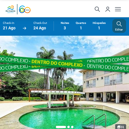
Check-In
Check-Out
Noites
Quartos
Hóspedes
21 Ago
24 Ago
3
1
1
Editar
31