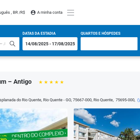
uguês , BR /
R$
A minha conta
DATAS DA ESTADIA
QUARTOS E HÓSPEDES
um – Antigo
anada do Rio Quente, Rio Quente - GO, 75667-000
,
Rio Quente
,
75695-000
,
(