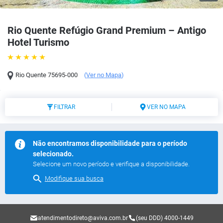
Rio Quente Refúgio Grand Premium – Antigo
Hotel Turismo
Rio Quente
75695-000
(
Ver no Mapa
)
FILTRAR
VER NO MAPA
Não encontramos disponibilidade para o período
selecionado.
Selecione um novo período e verifique a disponibilidade.
Modifique sua busca
atendimentodireto@aviva.com.br
(seu DDD) 4000-1449