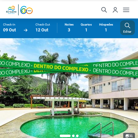
Check-In
Check-Out
Noites
Quartos
Hóspedes
09 Out
12 Out
3
1
1
Editar
31