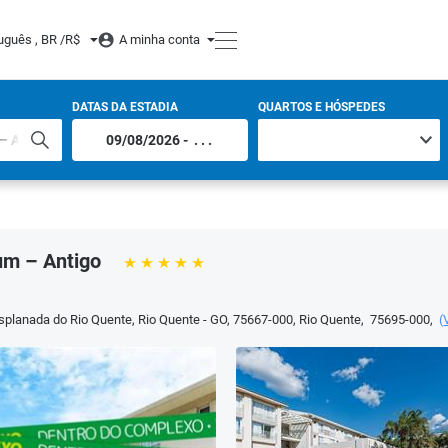
uguês , BR /
R$
A minha conta
DATAS DA ESTADIA
QUARTOS E HÓSPEDES
um – Antigo
anada do Rio Quente, Rio Quente - GO, 75667-000
,
Rio Quente
,
75695-000
,
(