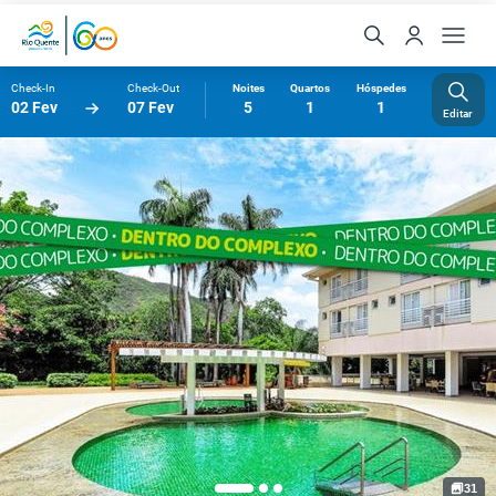
Check-In
Check-Out
Noites
Quartos
Hóspedes
02 Fev
07 Fev
5
1
1
Editar
31