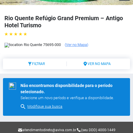
Rio Quente Refúgio Grand Premium – Antigo
Hotel Turismo
Rio Quente
75695-000
(
Ver no Mapa
)
FILTRAR
VER NO MAPA
Não encontramos disponibilidade para o período
selecionado.
Selecione um novo período e verifique a disponibilidade.
Modifique sua busca
atendimentodireto@aviva.com.br
(seu DDD) 4000-1449