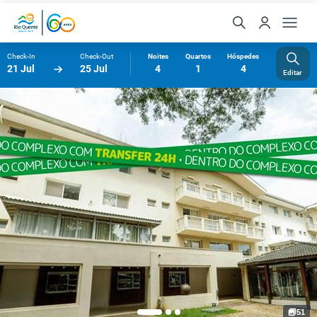
Check-In
Check-Out
Noites
Quartos
Hóspedes
21 Jul
25 Jul
4
1
4
Editar
51