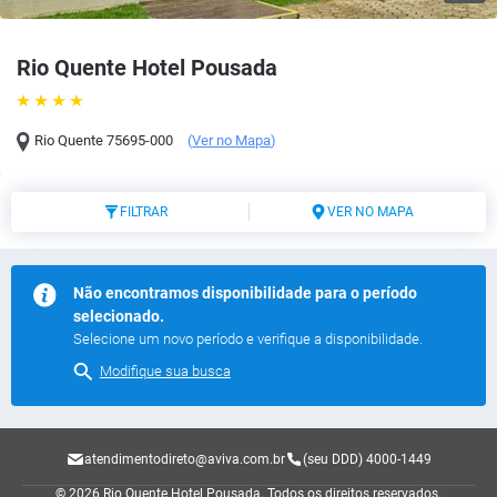
Rio Quente Hotel Pousada
Rio Quente
75695-000
(
Ver no Mapa
)
FILTRAR
VER NO MAPA
Não encontramos disponibilidade para o período
selecionado.
Selecione um novo período e verifique a disponibilidade.
Modifique sua busca
atendimentodireto@aviva.com.br
(seu DDD) 4000-1449
© 2026 Rio Quente Hotel Pousada.
Todos os direitos reservados.