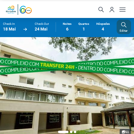
Check-In
Check-Out
Noites
Quartos
Hóspedes
18 Mai
24 Mai
6
1
4
Editar
51