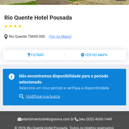
Rio Quente Hotel Pousada
Rio Quente
75695-000
(
Ver no Mapa
)
FILTRAR
VER NO MAPA
Não encontramos disponibilidade para o período
selecionado.
Selecione um novo período e verifique a disponibilidade.
Modifique sua busca
atendimentodireto@aviva.com.br
(seu DDD) 4000-1449
© 2026 Rio Quente Hotel Pousada.
Todos os direitos reservados.