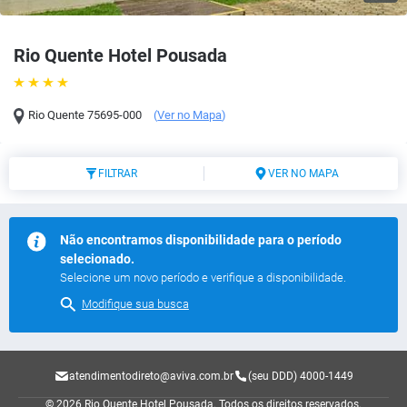
Rio Quente Hotel Pousada
Rio Quente
75695-000
(
Ver no Mapa
)
FILTRAR
VER NO MAPA
Não encontramos disponibilidade para o período
selecionado.
Selecione um novo período e verifique a disponibilidade.
Modifique sua busca
atendimentodireto@aviva.com.br
(seu DDD) 4000-1449
© 2026 Rio Quente Hotel Pousada.
Todos os direitos reservados.