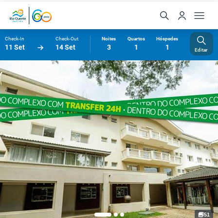
Check-In
Check-Out
Noites
Quartos
Hóspedes
11 Set
14 Set
3
1
1
Editar
51