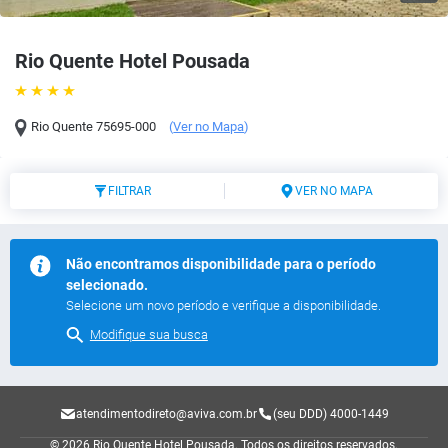
Rio Quente Hotel Pousada
Rio Quente
75695-000
(
Ver no Mapa
)
FILTRAR
VER NO MAPA
Não encontramos disponibilidade para o período
selecionado.
Selecione um novo período e verifique a disponibilidade.
Modifique sua busca
atendimentodireto@aviva.com.br
(seu DDD) 4000-1449
© 2026 Rio Quente Hotel Pousada.
Todos os direitos reservados.