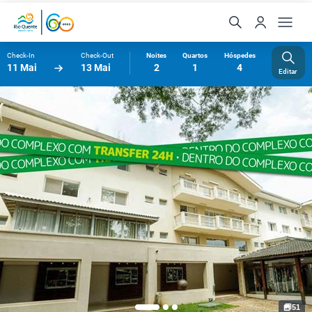
Check-In
Check-Out
Noites
Quartos
Hóspedes
11 Mai
13 Mai
2
1
4
Editar
51