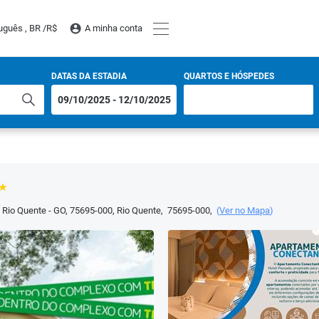
uguês , BR /
R$
A minha conta
DATAS DA ESTADIA
QUARTOS E HÓSPEDES
, Rio Quente - GO, 75695-000
,
Rio Quente
,
75695-000
,
(
Ver no Mapa
)