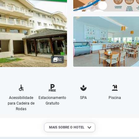
51
Acessibilidade
Estacionamento
SPA
Piscina
para Cadeira de
Gratuito
Rodas
MAIS SOBRE O HOTEL