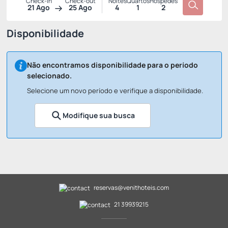
Check-in
Check-out
Noites
Quartos
Hóspedes
21 Ago
25 Ago
4
1
2
Disponibilidade
Não encontramos disponibilidade para o período
selecionado.
Selecione um novo período e verifique a disponibilidade.
Modifique sua busca
reservas@venithoteis.com
21 39939215