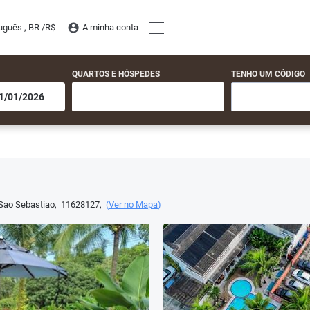
uguês , BR /
R$
A minha conta
QUARTOS E HÓSPEDES
TENHO UM CÓDIGO
Sao Sebastiao
,
11628127
,
(
Ver no Mapa
)