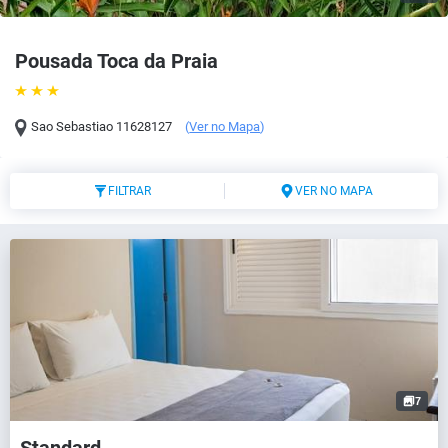
Pousada Toca da Praia
Sao Sebastiao
11628127
(
Ver no Mapa
)
FILTRAR
VER NO MAPA
7