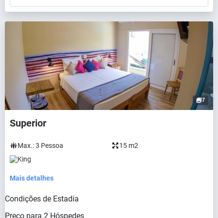
7
Superior
Max.:
3
Pessoa
15 m2
King
Mais detalhes
Condições de Estadia
Preço para
2
Hóspedes