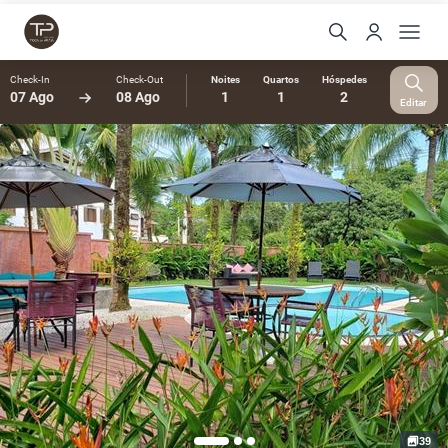
Check-In
Check-Out
Noites
Quartos
Hóspedes
07 Ago
08 Ago
1
1
2
Editar
39