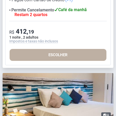
Café da manhã
Permite Cancelamento
⬤
Restam 2 quartos
412,
19
R$
1 noite , 2 adultos
Impostos e taxas não inclusos
ESCOLHER
11