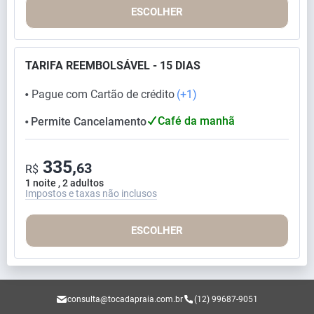
ESCOLHER
TARIFA REEMBOLSÁVEL - 15 DIAS
Pague com Cartão de crédito
(+1)
⬤
Café da manhã
Permite Cancelamento
⬤
335,
63
R$
1 noite , 2 adultos
Impostos e taxas não inclusos
ESCOLHER
consulta@tocadapraia.com.br
(12) 99687-9051