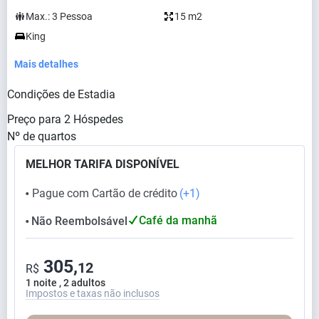
Max.:
3
Pessoa
15 m2
King
Mais detalhes
Condições de Estadia
Preço para
2
Hóspedes
Nº de quartos
MELHOR TARIFA DISPONÍVEL
Pague com Cartão de crédito
(+1)
⬤
Café da manhã
Não Reembolsável
⬤
305,
12
R$
1 noite , 2 adultos
Impostos e taxas não inclusos