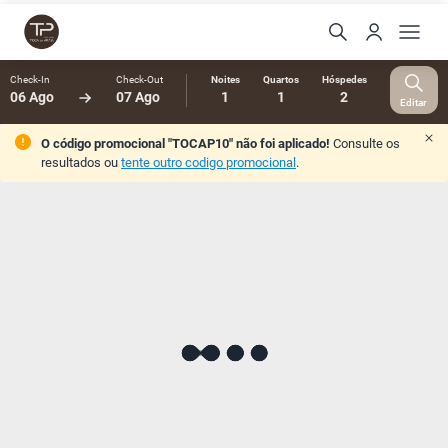
Check-In
Check-Out
Noites
Quartos
Hóspedes
06 Ago
07 Ago
1
1
2
Editar
O código promocional "TOCAP10" não foi aplicado!
Consulte os
resultados ou
tente outro codigo promocional
.