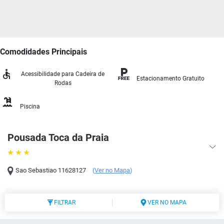
Comodidades Principais
Acessibilidade para Cadeira de
Estacionamento Gratuito
Rodas
Piscina
Pousada Toca da Praia
Sao Sebastiao
11628127
(
Ver no Mapa
)
FILTRAR
VER NO MAPA