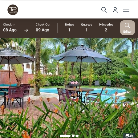
Check-In
Check-Out
Noites
Quartos
Hóspedes
08 Ago
09 Ago
1
1
2
Editar
39