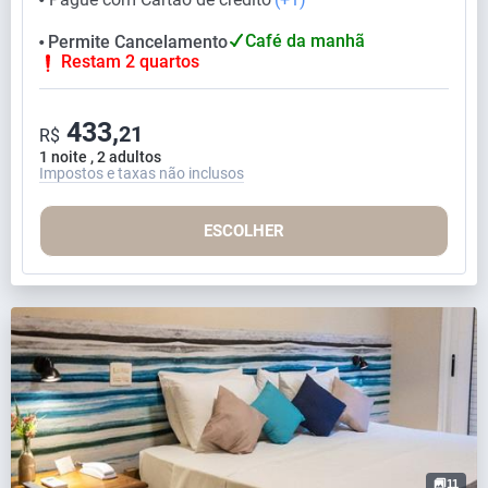
Café da manhã
Permite Cancelamento
⬤
Restam 2 quartos
433,
21
R$
1 noite , 2 adultos
Impostos e taxas não inclusos
ESCOLHER
11