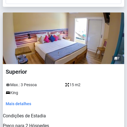
7
Superior
Max.:
3
Pessoa
15 m2
King
Mais detalhes
Condições de Estadia
Preço para
2
Hóspedes