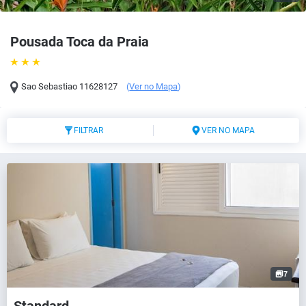
Pousada Toca da Praia
Sao Sebastiao
11628127
(
Ver no Mapa
)
FILTRAR
VER NO MAPA
7