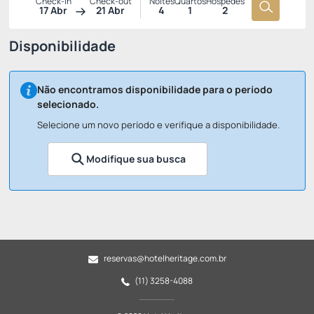
Check-in
Check-out
Noites
Quartos
Hóspedes
17 Abr
21 Abr
4
1
2
Disponibilidade
Não encontramos disponibilidade para o período
selecionado.
Selecione um novo período e verifique a disponibilidade.
Modifique sua busca
reservas@hotelheritage.com.br
(11) 3258-4088