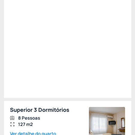
All inclusive
Estacionamento rotativo
Permite Cancelamento
Mínimo 7 noites -10%
R$ 3.206,57
R$
2.988,
27
/noite
Total de
R$ 20.917,90
Impostos e taxas não inclusos
Escolher
Superior 3 Dormitórios
8 Pessoas
127 m2
Ver detalhe do quarto