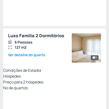
Impostos e taxas não inclusos
Escolher
Luxo Família 2 Dormitórios
6 Pessoas
127 m2
Ver detalhe do quarto
7
Condições de Estadia
Hóspedes
Preço para
2
hóspedes
Nº de quartos
All Inclusive - Não Reembolsável 10%Off no PIX
Preço para 2 Hóspedes:
Pague com Pix