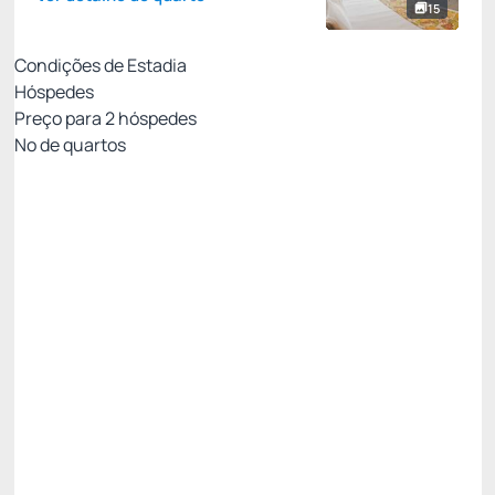
15
Condições de Estadia
Hóspedes
Preço para
2
hóspedes
Nº de quartos
All Inclusive - Não Reembolsável 10%Off no PIX
Preço para 2 Hóspedes:
Pague com Pix
All inclusive
Estacionamento rotativo
Ver mais
Não Reembolsável
Mínimo 7 noites -10%
R$ 4.352,66
R$
4.056,
85
/noite
Total de
R$ 28.397,97