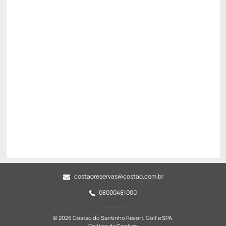
All inclusive
Estacionamento rotativo
Permite Cancelamento
Mínimo 7 noites -10%
R$ 5.047,14
R$
4.703,
54
/noite
Total de
R$ 32.924,80
Impostos e taxas não inclusos
Escolher
costaoreservas@costao.com.br
08000481000
© 2026 Costao do Santinho Resort, Golf e SPA.
Política de Cookies