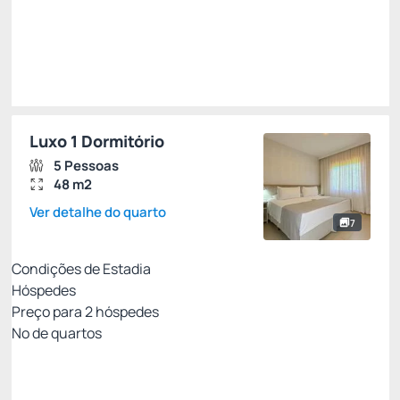
Total de
R$ 14.819,40
Impostos e taxas não inclusos
Escolher
Luxo 1 Dormitório
5 Pessoas
48 m2
Ver detalhe do quarto
7
Condições de Estadia
Hóspedes
Preço para
2
hóspedes
Nº de quartos
All Inclusive - Não Reembolsável 10%Off no PIX
Preço para 2 Hóspedes: