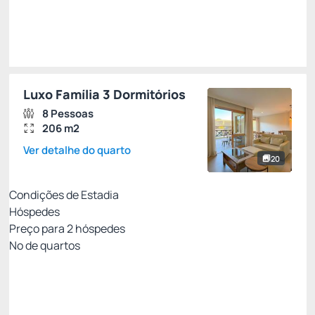
Escolher
Luxo Família 3 Dormitórios
8 Pessoas
206 m2
Ver detalhe do quarto
20
Condições de Estadia
Hóspedes
Preço para
2
hóspedes
Nº de quartos
All Inclusive - Não Reembolsável 10%Off no PIX
Preço para 2 Hóspedes:
Pague com Pix