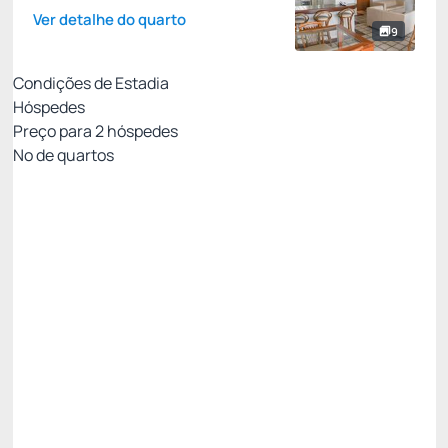
Ver detalhe do quarto
9
Condições de Estadia
Hóspedes
Preço para
2
hóspedes
Nº de quartos
All Inclusive - Não Reembolsável 10%Off no PIX
Preço para 2 Hóspedes:
Pague com Pix
All inclusive
Estacionamento rotativo
Ver mais
Não Reembolsável
Mínimo 7 noites -10%
R$ 2.044,54
R$
1.905,
35