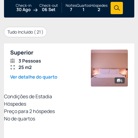
Check-in
Check-out
Noites
Quartos
Hóspedes
30 Ago
06 Set
7
1
2
Tudo Incluído (
21
)
Superior
3 Pessoas
25 m2
Ver detalhe do quarto
6
Condições de Estadia
Hóspedes
Preço para
2
hóspedes
Nº de quartos
All Inclusive - Não Reembolsável 10%Off no PIX
Preço para 2 Hóspedes: