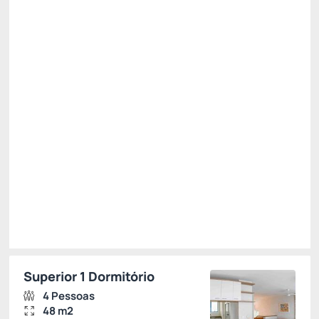
Pague com Pix
(+1)
All inclusive
Estacionamento rotativo
Permite Cancelamento
Mínimo 7 noites -10%
R$ 2.082,00
R$
1.941,
37
/noite
Total de
R$ 13.589,60
Impostos e taxas não inclusos
Escolher
Superior 1 Dormitório
4 Pessoas
48 m2