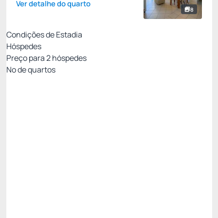
Ver detalhe do quarto
8
Condições de Estadia
Hóspedes
Preço para
2
hóspedes
Nº de quartos
All Inclusive - Não Reembolsável 10%Off no PIX
Preço para 2 Hóspedes:
Pague com Pix
All inclusive
Estacionamento rotativo
Ver mais
Não Reembolsável
Mínimo 7 noites -10%
R$ 2.760,30
R$
2.572,
38
/noite