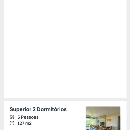
All inclusive
Estacionamento rotativo
Permite Cancelamento
Mínimo 7 noites -10%
R$ 2.375,14
R$
2.213,
43
/noite
Total de
R$ 15.494,00
Impostos e taxas não inclusos
Escolher
Superior 2 Dormitórios
6 Pessoas
127 m2