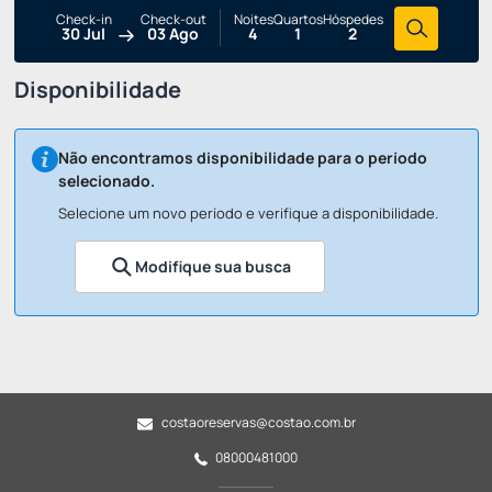
Check-in
Check-out
Noites
Quartos
Hóspedes
30 Jul
03 Ago
4
1
2
Disponibilidade
Não encontramos disponibilidade para o período
selecionado.
Selecione um novo período e verifique a disponibilidade.
Modifique sua busca
costaoreservas@costao.com.br
08000481000