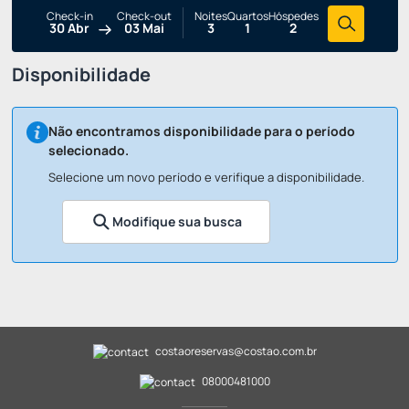
Check-in
Check-out
Noites
Quartos
Hóspedes
30 Abr
03 Mai
3
1
2
Disponibilidade
Não encontramos disponibilidade para o período
selecionado.
Selecione um novo período e verifique a disponibilidade.
Modifique sua busca
costaoreservas@costao.com.br
08000481000