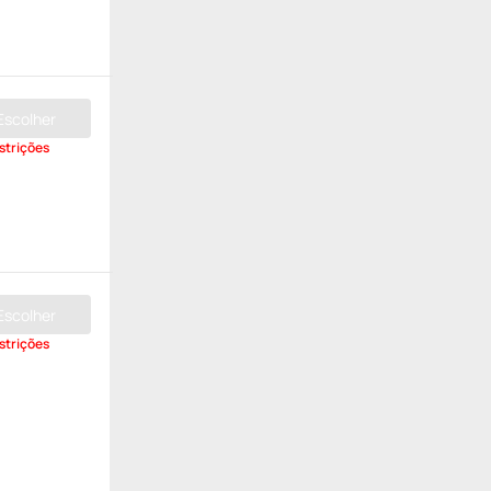
Escolher
strições
Escolher
strições