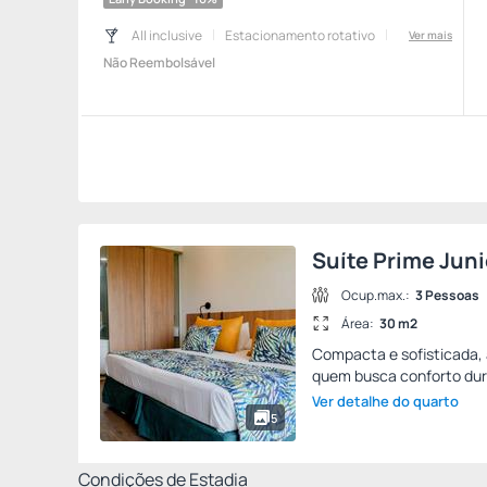
All inclusive
Estacionamento rotativo
Ver mais
Não Reembolsável
Suíte Prime Juni
Ocup.max.:
3 Pessoas
Área:
30 m2
Compacta e sofisticada, a
quem busca conforto dur
Ver detalhe do quarto
5
Condições de Estadia