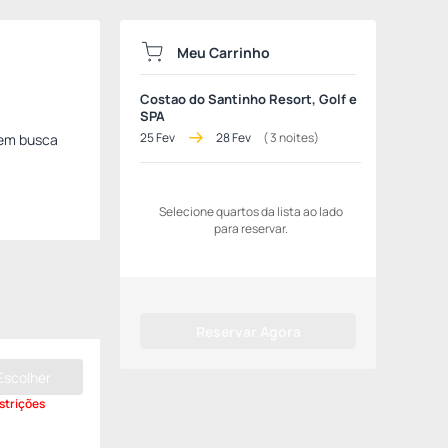
Meu Carrinho
Costao do Santinho Resort, Golf e
SPA
25 Fev
28 Fev
(
3
noites)
uem busca
Selecione quartos da lista ao lado
para reservar.
Reservar Agora
Escolher
strições