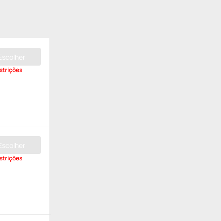
Escolher
strições
Escolher
strições