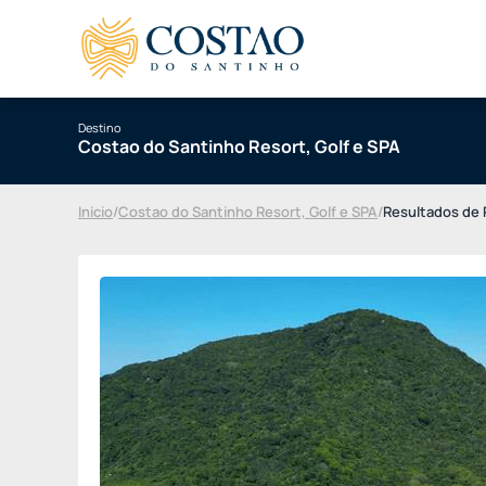
Destino
Costao do Santinho Resort, Golf e SPA
Início
/
Costao do Santinho Resort, Golf e SPA
/
Resultados de 