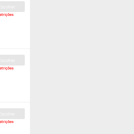
Escolher
strições
Escolher
strições
Escolher
strições