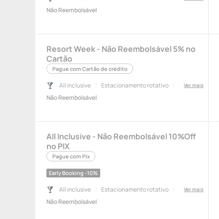
Não Reembolsável
Resort Week - Não Reembolsável 5% no
Cartão
Pague com Cartão de crédito
All inclusive
Estacionamento rotativo
Ver mais
Não Reembolsável
All Inclusive - Não Reembolsável 10%Off
no PIX
Pague com Pix
Early Booking -10%
All inclusive
Estacionamento rotativo
Ver mais
Não Reembolsável