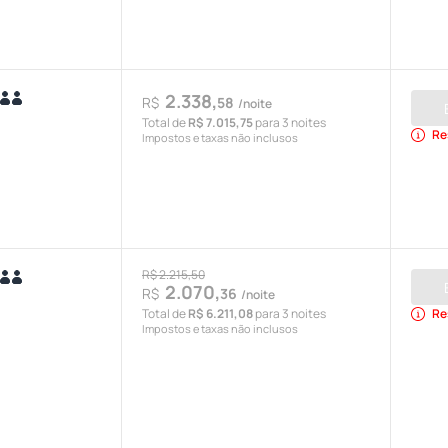
2.338,
R$
58
/noite
Total de
R$ 7.015,75
para 3 noites
Re
Impostos e taxas não inclusos
R$ 2.215,50
2.070,
R$
36
/noite
Total de
R$ 6.211,08
para 3 noites
Re
Impostos e taxas não inclusos