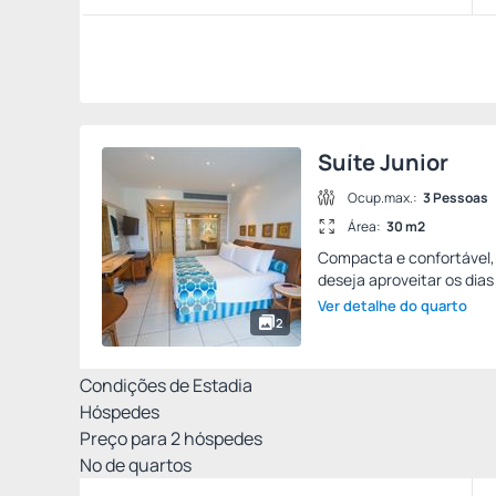
Suíte Junior
Ocup.max.:
3 Pessoas
Área:
30 m2
Compacta e confortável, 
deseja aproveitar os dias
Ver detalhe do quarto
2
Condições de Estadia
Hóspedes
Preço para
2
hóspedes
Nº de quartos