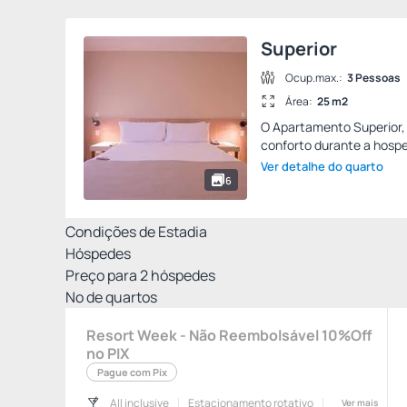
Superior
Ocup.max.:
3 Pessoas
Área:
25 m2
O Apartamento Superior,
conforto durante a hosp
Ver detalhe do quarto
6
Condições de Estadia
Hóspedes
Preço para
2
hóspedes
Nº de quartos
Resort Week - Não Reembolsável 10%Off
no PIX
Pague com Pix
All inclusive
Estacionamento rotativo
Ver mais