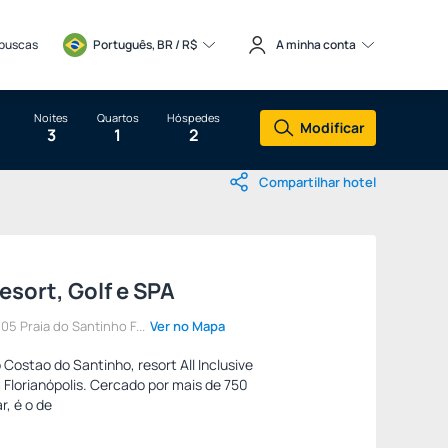
 buscas
Português, BR / 
R$
A minha conta
Noites
Quartos
Hóspedes
Modificar
3
1
2
Compartilhar hotel
sort, Golf e SPA
5 Praia do Santinho F...
Ver no Mapa
 Costao do Santinho, resort All Inclusive
 Florianópolis. Cercado por mais de 750
r, é o de