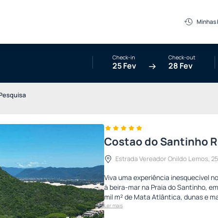
Minhas
Check-in
Check-out
25 Fev
28 Fev
Pesquisa
Costao do Santinho Re
Estrada Vereador Onildo Lemos, 250
Viva uma experiência inesquecível no
à beira-mar na Praia do Santinho, em
mil m² de Mata Atlântica, dunas e ma
Ler mais