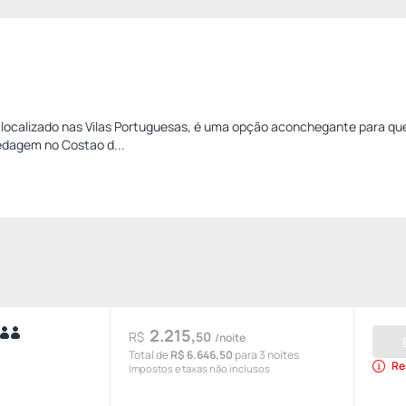
 localizado nas Vilas Portuguesas, é uma opção aconchegante para q
edagem no Costao d...
2.215,
R$
50
/noite
Total de
R$ 6.646,50
para 3 noites
Re
Impostos e taxas não inclusos