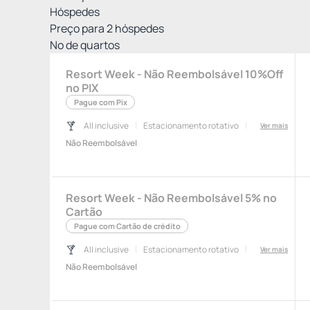
Hóspedes
Preço para
2
hóspedes
Nº de quartos
Resort Week - Não Reembolsável 10%Off
no PIX
Pague com Pix
All inclusive
Estacionamento rotativo
Ver mais
Não Reembolsável
Resort Week - Não Reembolsável 5% no
Cartão
Pague com Cartão de crédito
All inclusive
Estacionamento rotativo
Ver mais
Não Reembolsável