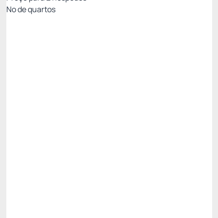
Nº de quartos
All Inclusive - Não Reembolsável 10%Off no PIX
Preço para 2 Hóspedes:
Pague com Pix
All inclusive
Estacionamento rotativo
Ver mais
Não Reembolsável
R$
4.564,
50
/noite
Total de
R$ 13.693,50
Impostos e taxas não inclusos
Escolher