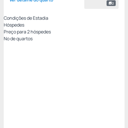
2
Condições de Estadia
Hóspedes
Preço para
2
hóspedes
Nº de quartos
All Inclusive - Não Reembolsável 10%Off no PIX
Preço para 2 Hóspedes:
Pague com Pix
All inclusive
Estacionamento rotativo
Ver mais
Não Reembolsável
R$
2.954,
40
/noite
Total de
R$ 8.863,20
Impostos e taxas não inclusos