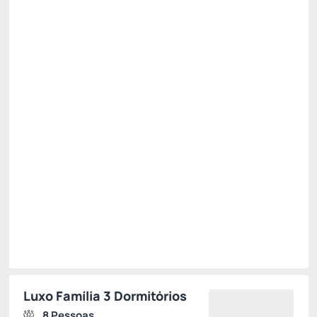
Pague com Pix
(+1)
All inclusive
Estacionamento rotativo
Cancelamento gratuito
até
16/11/2026
R$
5.071,
67
/noite
Total de
R$ 15.215,00
Impostos e taxas não inclusos
Escolher
Luxo Família 3 Dormitórios
8 Pessoas