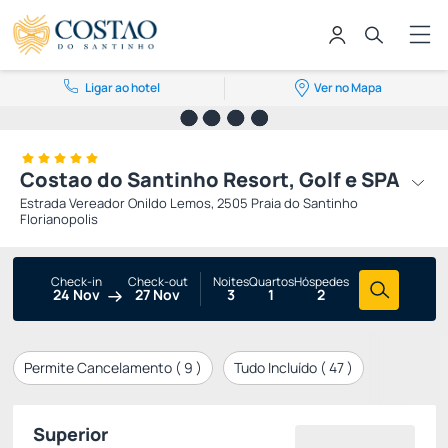
Ligar ao hotel
Ver no Mapa
Costao do Santinho Resort, Golf e SPA
Estrada Vereador Onildo Lemos, 2505 Praia do Santinho
Florianopolis
Check-in
Check-out
Noites
Quartos
Hóspedes
24 Nov
27 Nov
3
1
2
Permite Cancelamento (
9
)
Tudo Incluído (
47
)
Superior