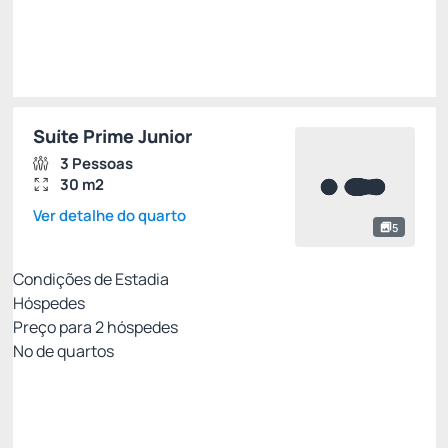
Suíte Prime Junior
3 Pessoas
30 m2
Ver detalhe do quarto
5
Condições de Estadia
Hóspedes
Preço para
2
hóspedes
Nº de quartos
Resort Week - Não Reembolsável 10%Off no
PIX
Preço para 2 Hóspedes:
Pague com Pix