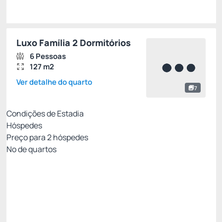
Luxo Família 2 Dormitórios
6 Pessoas
127 m2
Ver detalhe do quarto
7
Condições de Estadia
Hóspedes
Preço para
2
hóspedes
Nº de quartos
All Inclusive - Não Reembolsável 10%Off no PIX
Preço para 2 Hóspedes:
Pague com Pix
All inclusive
Estacionamento rotativo
Ver mais