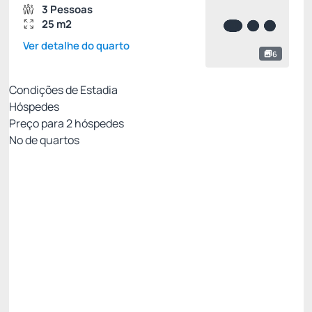
3 Pessoas
25 m2
Ver detalhe do quarto
6
Condições de Estadia
Hóspedes
Preço para
2
hóspedes
Nº de quartos
All Inclusive - Não Reembolsável 10%Off no PIX
Preço para 2 Hóspedes:
Pague com Pix
All inclusive
Estacionamento rotativo
Ver mais
Não Reembolsável