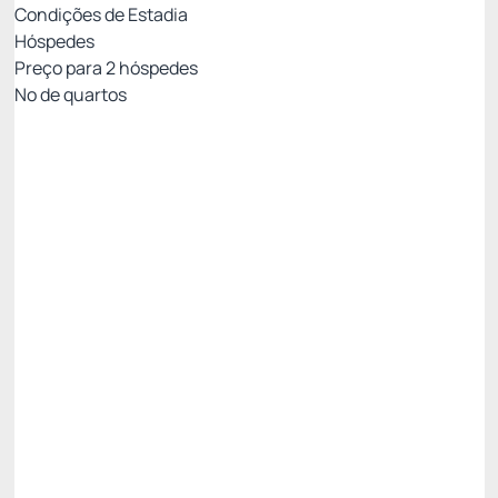
Condições de Estadia
Hóspedes
Preço para
2
hóspedes
Nº de quartos
All Inclusive - Não Reembolsável 10%Off no PIX
Preço para 2 Hóspedes:
Pague com Pix
All inclusive
Estacionamento rotativo
Ver mais
Não Reembolsável
R$
2.227,
80
/noite
Total de
R$ 6.683,40
Impostos e taxas não inclusos
Escolher