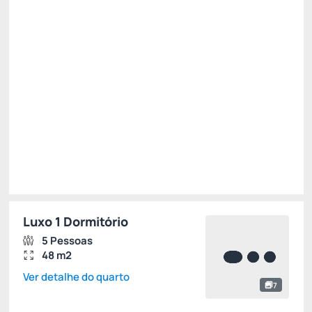
R$
2.368,
00
/noite
Total de
R$ 7.104,00
Impostos e taxas não inclusos
Escolher
Luxo 1 Dormitório
5 Pessoas
48 m2
Ver detalhe do quarto
7