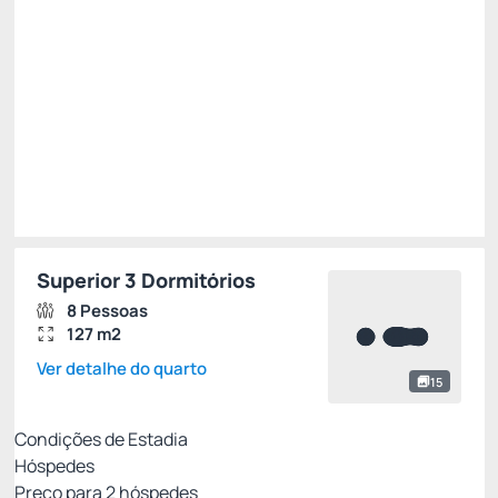
/noite
Total de
R$ 10.027,00
Impostos e taxas não inclusos
Escolher
Superior 3 Dormitórios
8 Pessoas
127 m2
Ver detalhe do quarto
15
Condições de Estadia
Hóspedes
Preço para
2
hóspedes