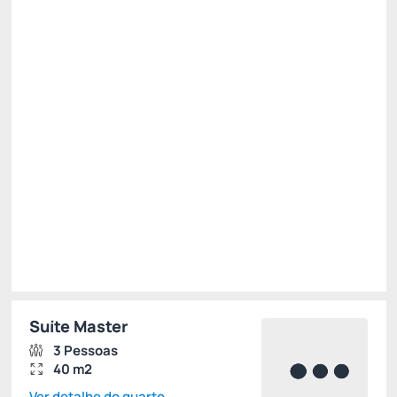
Cancelamento gratuito
até
16/11/2026
R$
3.196,
67
/noite
Total de
R$ 9.590,00
Impostos e taxas não inclusos
Escolher
Suíte Master
3 Pessoas
40 m2
Ver detalhe do quarto