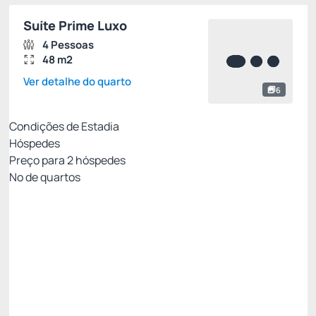
Suíte Prime Luxo
4 Pessoas
48 m2
Ver detalhe do quarto
6
Condições de Estadia
Hóspedes
Preço para
2
hóspedes
Nº de quartos
All Inclusive - Não Reembolsável 10%Off no PIX
Preço para 2 Hóspedes:
Pague com Pix
All inclusive
Estacionamento rotativo
Ver mais
Não Reembolsável