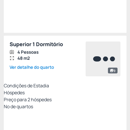
Superior 1 Dormitório
4 Pessoas
48 m2
Ver detalhe do quarto
9
Condições de Estadia
Hóspedes
Preço para
2
hóspedes
Nº de quartos
All Inclusive - Não Reembolsável 10%Off no PIX
Preço para 2 Hóspedes:
Pague com Pix