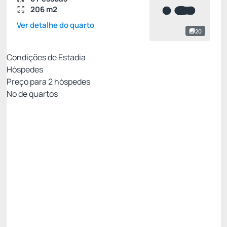
206 m2
Ver detalhe do quarto
20
Condições de Estadia
Hóspedes
Preço para
2
hóspedes
Nº de quartos
All Inclusive - Não Reembolsável 10%Off no PIX
Preço para 2 Hóspedes:
Pague com Pix
All inclusive
Estacionamento rotativo
Ver mais
Não Reembolsável
R$
4.734,
60
/noite