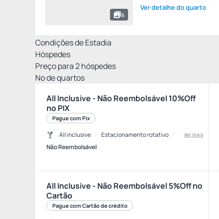
Ver detalhe do quarto
6
Condições de Estadia
Hóspedes
Preço para
2
hóspedes
Nº de quartos
All Inclusive - Não Reembolsável 10%Off
no PIX
Pague com Pix
All inclusive
Estacionamento rotativo
Ver mais
Não Reembolsável
All Inclusive - Não Reembolsável 5%Off no
Cartão
Pague com Cartão de crédito