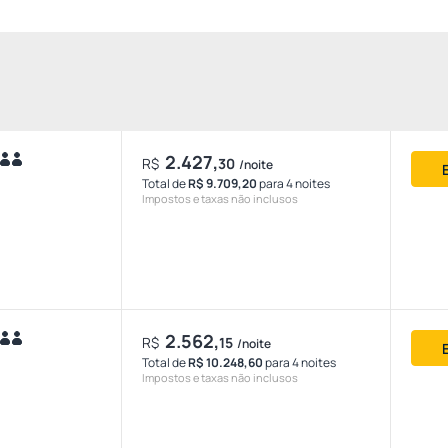
2.427,
R$
30
/noite
Total de
R$ 9.709,20
para 4 noites
Impostos e taxas não inclusos
2.562,
R$
15
/noite
Total de
R$ 10.248,60
para 4 noites
Impostos e taxas não inclusos