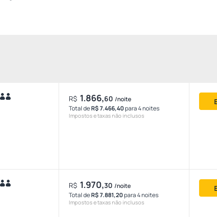
1.866,
R$
60
/noite
Total de
R$ 7.466,40
para 4 noites
Impostos e taxas não inclusos
1.970,
R$
30
/noite
Total de
R$ 7.881,20
para 4 noites
Impostos e taxas não inclusos