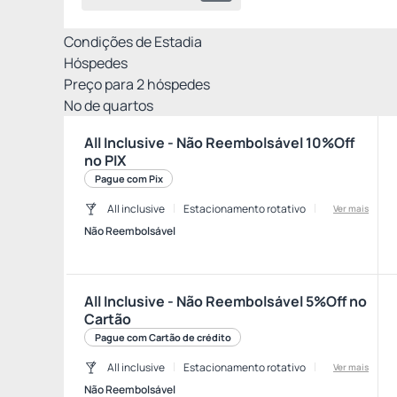
Condições de Estadia
Hóspedes
Preço para
2
hóspedes
Nº de quartos
All Inclusive - Não Reembolsável 10%Off
no PIX
Pague com Pix
All inclusive
Estacionamento rotativo
Ver mais
Não Reembolsável
All Inclusive - Não Reembolsável 5%Off no
Cartão
Pague com Cartão de crédito
All inclusive
Estacionamento rotativo
Ver mais
Não Reembolsável