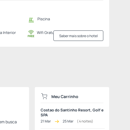
Piscina
a Interior
Wifi Gratuito
Saber mais sobre o hotel
Meu Carrinho
Costao do Santinho Resort, Golf e
SPA
21 Mar
25 Mar
(
4
noites)
uem busca