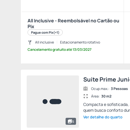
All Inclusive - Reembolsável no Cartão ou
Pix
Pague com Pix
(+1)
All inclusive
Estacionamento rotativo
Cancelamento gratuito
até
13/03/2027
Suíte Prime Juni
Ocup.max.:
3 Pessoas
Área:
30 m2
Compacta e sofisticada, a
quem busca conforto dur
Ver detalhe do quarto
5