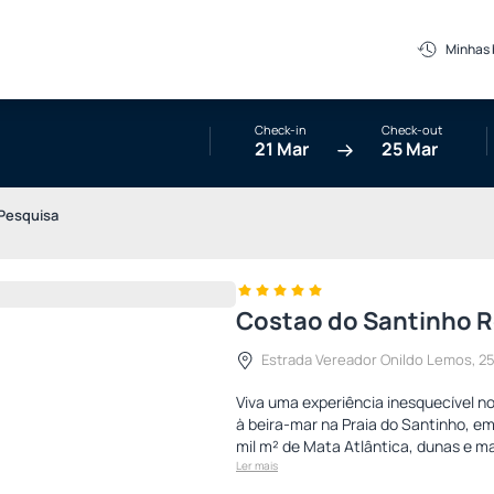
Minhas
Check-in
Check-out
21 Mar
25 Mar
Pesquisa
Costao do Santinho Re
Estrada Vereador Onildo Lemos, 250
Viva uma experiência inesquecível no
à beira-mar na Praia do Santinho, em
mil m² de Mata Atlântica, dunas e ma
Ler mais