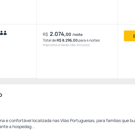
2.074,
R$
00
/noite
Total de
R$ 8.296,00
para 4 noites
Impostos e taxas não inclusos
o
e confortável localizada nas Vilas Portuguesas, para famílias que b
ante a hospedag...