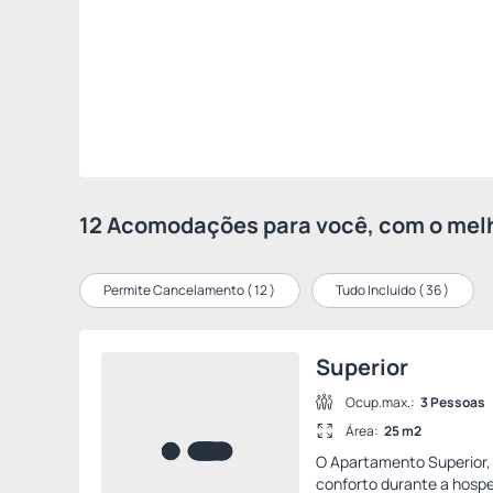
12 Acomodações para você, com o melh
Permite Cancelamento (
12
)
Tudo Incluído (
36
)
Superior
Ocup.max.:
3 Pessoas
Área:
25 m2
O Apartamento Superior,
conforto durante a hosp