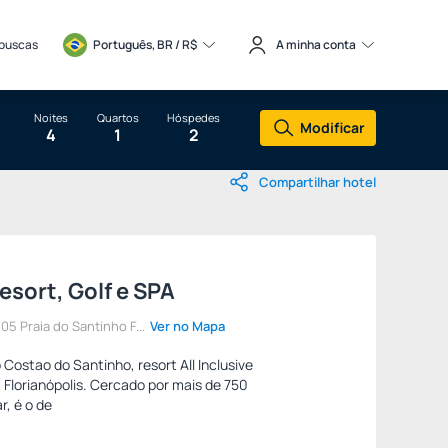
 buscas
Português, BR / 
R$
A minha conta
Noites
Quartos
Hóspedes
Modificar
4
1
2
Compartilhar hotel
sort, Golf e SPA
5 Praia do Santinho F...
Ver no Mapa
 Costao do Santinho, resort All Inclusive
 Florianópolis. Cercado por mais de 750
r, é o de