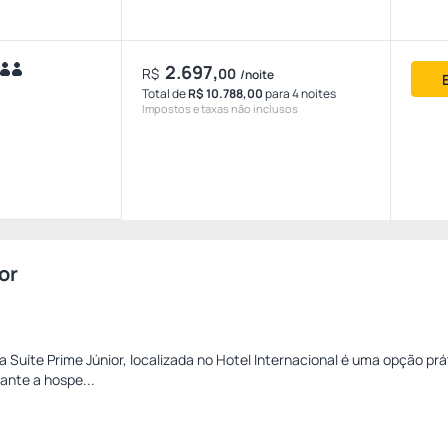
2.697,
R$
00
/noite
Total de
R$ 10.788,00
para 4 noites
Impostos e taxas não inclusos
or
 Suíte Prime Júnior, localizada no Hotel Internacional é uma opção prá
ante a hospe...