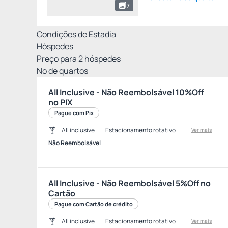
7
Condições de Estadia
Hóspedes
Preço para
2
hóspedes
Nº de quartos
All Inclusive - Não Reembolsável 10%Off
no PIX
Pague com Pix
All inclusive
Estacionamento rotativo
Ver mais
Não Reembolsável
All Inclusive - Não Reembolsável 5%Off no
Cartão
Pague com Cartão de crédito
All inclusive
Estacionamento rotativo
Ver mais