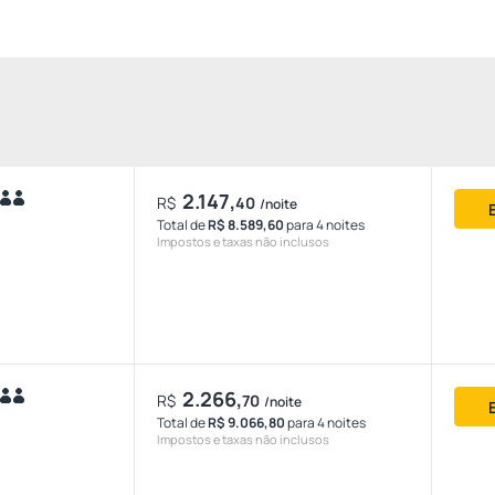
2.147,
R$
40
/noite
Total de
R$ 8.589,60
para 4 noites
Impostos e taxas não inclusos
2.266,
R$
70
/noite
Total de
R$ 9.066,80
para 4 noites
Impostos e taxas não inclusos