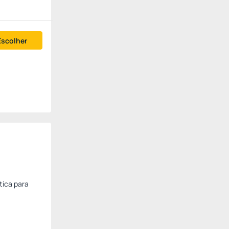
Escolher
tica para