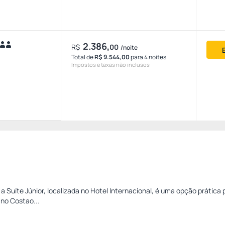
2.386,
R$
00
/noite
Total de
R$ 9.544,00
para 4 noites
Impostos e taxas não inclusos
a Suíte Júnior, localizada no Hotel Internacional, é uma opção prática
 no Costao...