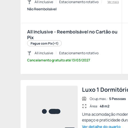
All inclusive
Estacionamento rotativo
Ver mais
Não Reembolsável
All Inclusive - Reembolsável no Cartão ou
Pix
Pague com Pix
(+1)
All inclusive
Estacionamento rotativo
Cancelamento gratuito
até
13/03/2027
Luxo 1 Dormitóri
Ocup.max.:
5 Pessoas
Área:
48 m2
Uma acomodação moderna 
espaço e praticidade dur
Ver detalhe do quarto