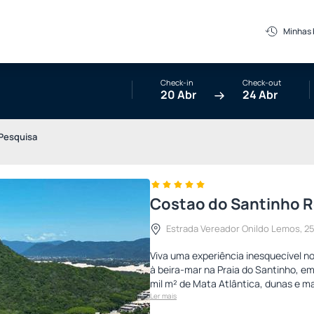
Minhas
Check-in
Check-out
20 Abr
24 Abr
Pesquisa
Costao do Santinho Re
Estrada Vereador Onildo Lemos, 250
Viva uma experiência inesquecível no
à beira-mar na Praia do Santinho, em
mil m² de Mata Atlântica, dunas e ma
Ler mais