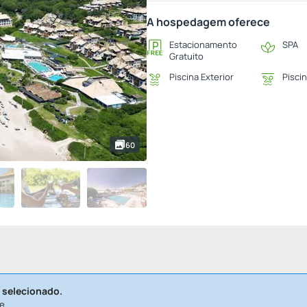
A hospedagem oferece
Estacionamento
SPA
Gratuito
Piscina Exterior
Piscin
60
 selecionado.
e.