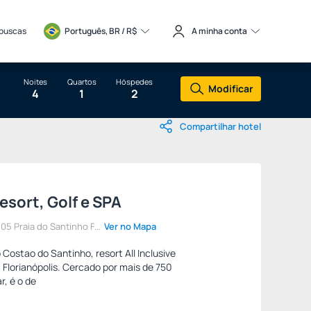
 buscas
Português, BR / 
R$
A minha conta
Noites
Quartos
Hóspedes
Modificar
4
1
2
Compartilhar hotel
sort, Golf e SPA
5 Praia do Santinho F...
Ver no Mapa
 Costao do Santinho, resort All Inclusive
 Florianópolis. Cercado por mais de 750
r, é o de