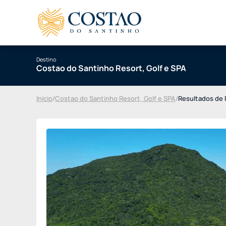
Destino
Costao do Santinho Resort, Golf e SPA
Início
/
Costao do Santinho Resort, Golf e SPA
/
Resultados de 