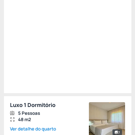
Pague com Pix
(+1)
All inclusive
Estacionamento rotativo
Cancelamento gratuito
até
04/10/2026
R$
2.668,
00
/noite
Total de
R$ 8.004,00
Impostos e taxas não inclusos
Escolher
Luxo 1 Dormitório
5 Pessoas
48 m2
Ver detalhe do quarto
7