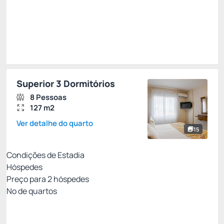
Total de
R$ 11.298,00
Impostos e taxas não inclusos
Escolher
Superior 3 Dormitórios
8 Pessoas
127 m2
Ver detalhe do quarto
15
Condições de Estadia
Hóspedes
Preço para
2
hóspedes
Nº de quartos
All Inclusive - Não Reembolsável 10%Off no PIX
Preço para 2 Hóspedes: