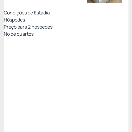
Condições de Estadia
Hóspedes
Preço para
2
hóspedes
Nº de quartos
All Inclusive - Não Reembolsável 10%Off no PIX
Preço para 2 Hóspedes:
Pague com Pix
All inclusive
Estacionamento rotativo
Ver mais
Não Reembolsável
R$
2.510,
10
/noite
Total de
R$ 7.530,30
Impostos e taxas não inclusos