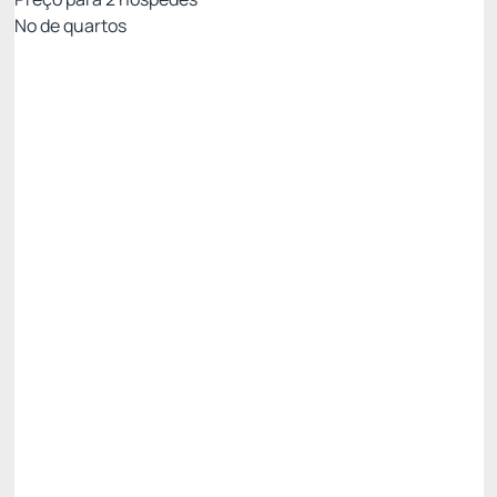
Nº de quartos
All Inclusive - Não Reembolsável 10%Off no PIX
Preço para 2 Hóspedes:
Pague com Pix
All inclusive
Estacionamento rotativo
Ver mais
Não Reembolsável
R$
5.335,
20
/noite
Total de
R$ 16.005,60
Impostos e taxas não inclusos
Escolher