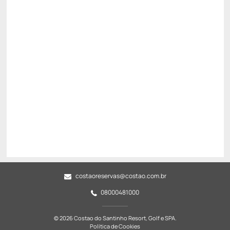
Pague com Pix
(+1)
All inclusive
Estacionamento rotativo
Cancelamento gratuito
até
04/10/2026
R$
5.928,
00
/noite
Total de
R$ 17.784,00
Impostos e taxas não inclusos
Escolher
costaoreservas@costao.com.br
08000481000
© 2026 Costao do Santinho Resort, Golf e SPA.
Política de Cookies