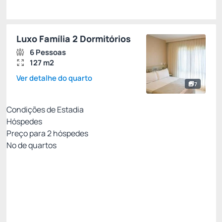
Luxo Família 2 Dormitórios
6 Pessoas
127 m2
Ver detalhe do quarto
7
Condições de Estadia
Hóspedes
Preço para
2
hóspedes
Nº de quartos
All Inclusive - Não Reembolsável 10%Off no PIX
Preço para 2 Hóspedes:
Pague com Pix
All inclusive
Estacionamento rotativo
Ver mais