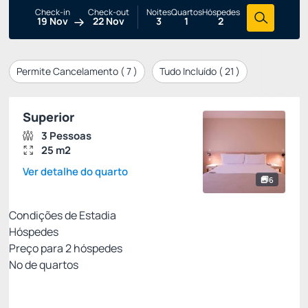
Check-in
Check-out
Noites
Quartos
Hóspedes
19 Nov
22 Nov
3
1
2
Permite Cancelamento (
7
)
Tudo Incluído (
21
)
Superior
3 Pessoas
25 m2
Ver detalhe do quarto
6
Condições de Estadia
Hóspedes
Preço para
2
hóspedes
Nº de quartos
All Inclusive - Não Reembolsável 10%Off no PIX
Preço para 2 Hóspedes: