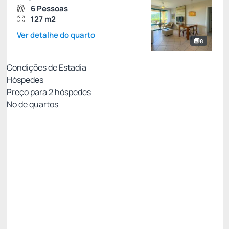
6 Pessoas
127 m2
Ver detalhe do quarto
8
Condições de Estadia
Hóspedes
Preço para
2
hóspedes
Nº de quartos
All Inclusive - Não Reembolsável 10%Off no PIX
Preço para 2 Hóspedes:
Pague com Pix
All inclusive
Estacionamento rotativo
Ver mais
Não Reembolsável