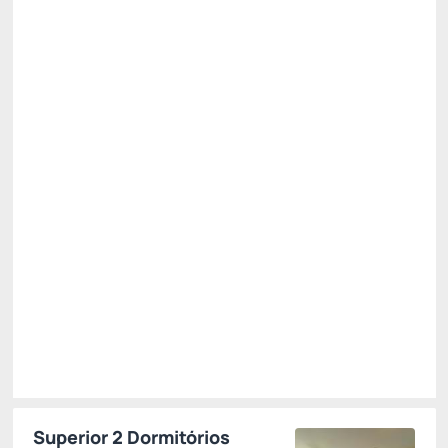
All Inclusive - Reembolsável no Cartão ou Pix
Preço para 2 Hóspedes:
Pague com Pix
(+1)
All inclusive
Estacionamento rotativo
Cancelamento gratuito
até
04/10/2026
R$
2.789,
00
/noite
Total de
R$ 8.367,00
Impostos e taxas não inclusos
Escolher
Superior 2 Dormitórios