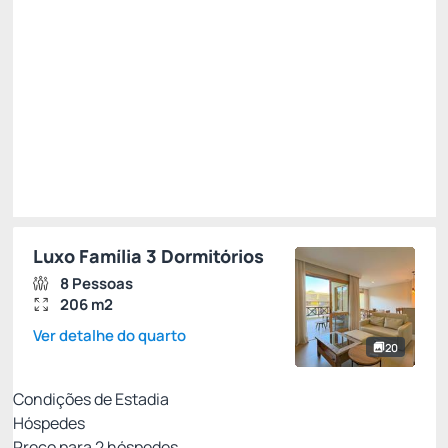
R$
5.670,
00
/noite
Total de
R$ 17.010,00
Impostos e taxas não inclusos
Escolher
Luxo Família 3 Dormitórios
8 Pessoas
206 m2
Ver detalhe do quarto
20
Condições de Estadia
Hóspedes
Preço para
2
hóspedes