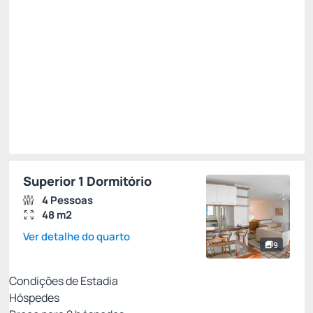
R$
2.468,
33
/noite
Total de
R$ 7.405,00
Impostos e taxas não inclusos
Escolher
Superior 1 Dormitório
4 Pessoas
48 m2
Ver detalhe do quarto
9
Condições de Estadia
Hóspedes