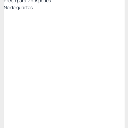
Preço para
2
hóspedes
Nº de quartos
All Inclusive - Não Reembolsável 10%Off no PIX
Preço para 2 Hóspedes:
Pague com Pix
All inclusive
Estacionamento rotativo
Ver mais
Não Reembolsável
R$
2.401,
20
/noite
Total de
R$ 7.203,60
Impostos e taxas não inclusos
Escolher