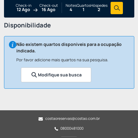
Check-in
Check-out
Noites
Quartos
Hóspedes
12 Ago
16 Ago
4
1
2
Disponibilidade
Não existem quartos disponíveis para a ocupação
indicada.
Por favor adicione mais quartos na sua pesquisa.
Modifique sua busca
costaoreservas@costao.com.br
08000481000