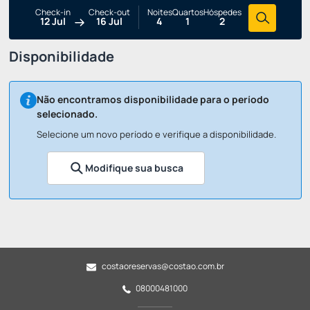
Check-in
Check-out
Noites
Quartos
Hóspedes
12 Jul
16 Jul
4
1
2
Disponibilidade
Não encontramos disponibilidade para o período
selecionado.
Selecione um novo período e verifique a disponibilidade.
Modifique sua busca
costaoreservas@costao.com.br
08000481000