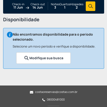
Check-in
Check-out
Noites
Quartos
Hóspedes
11 Jun
14 Jun
3
1
2
Disponibilidade
Não encontramos disponibilidade para o período
selecionado.
Selecione um novo período e verifique a disponibilidade.
Modifique sua busca
costaoreservas@costao.com.br
08000481000