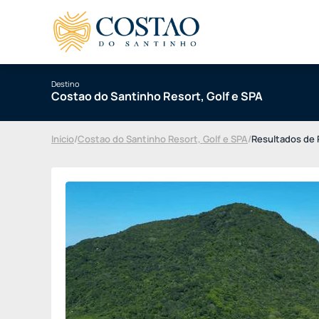
Destino
Costao do Santinho Resort, Golf e SPA
Início
/
Costao do Santinho Resort, Golf e SPA
/
Resultados de 