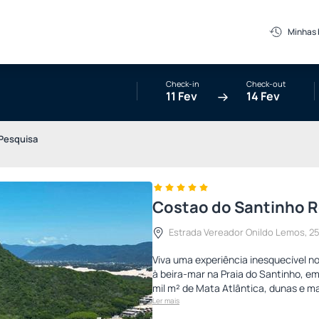
Minhas
Check-in
Check-out
11 Fev
14 Fev
Pesquisa
Costao do Santinho Re
Estrada Vereador Onildo Lemos, 250
Viva uma experiência inesquecível no
à beira-mar na Praia do Santinho, em
mil m² de Mata Atlântica, dunas e ma
Ler mais