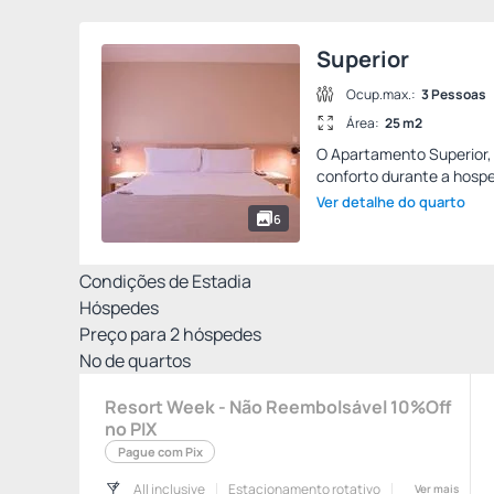
Superior
Ocup.max.:
3 Pessoas
Área:
25 m2
O Apartamento Superior,
conforto durante a hosp
Ver detalhe do quarto
6
Condições de Estadia
Hóspedes
Preço para
2
hóspedes
Nº de quartos
Resort Week - Não Reembolsável 10%Off
no PIX
Pague com Pix
All inclusive
Estacionamento rotativo
Ver mais