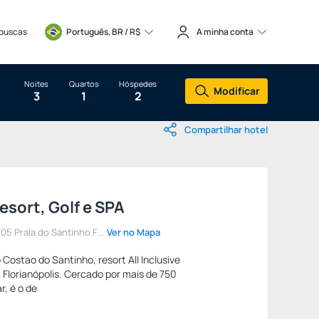
 buscas
Português, BR / 
R$
A minha conta
Noites
Quartos
Hóspedes
Modificar
3
1
2
Compartilhar hotel
sort, Golf e SPA
5 Praia do Santinho F...
Ver no Mapa
 Costao do Santinho, resort All Inclusive
 Florianópolis. Cercado por mais de 750
r, é o de