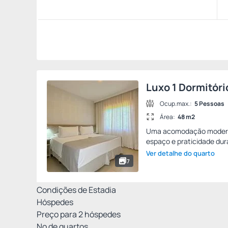
Luxo 1 Dormitóri
Ocup.max.:
5 Pessoas
Área:
48 m2
Uma acomodação moderna 
espaço e praticidade dur
Ver detalhe do quarto
7
Condições de Estadia
Hóspedes
Preço para
2
hóspedes
Nº de quartos