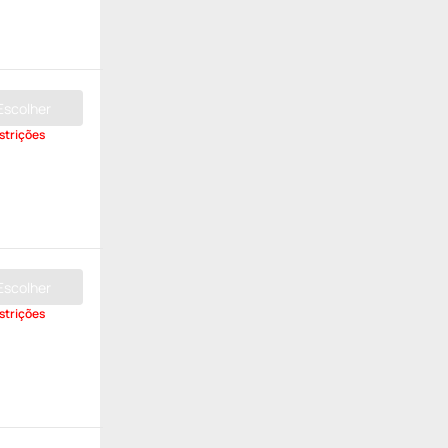
Escolher
strições
Escolher
strições