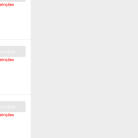
strições
Escolher
strições
Escolher
strições