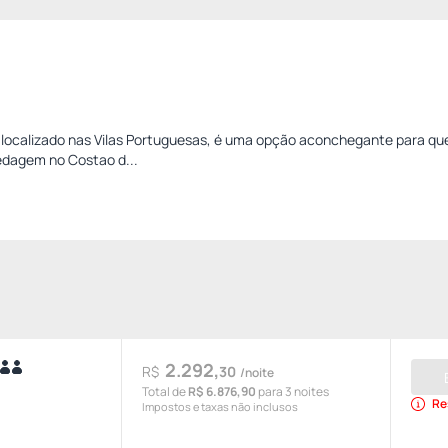
 localizado nas Vilas Portuguesas, é uma opção aconchegante para q
edagem no Costao d...
2.292,
R$
30
/noite
Total de
R$ 6.876,90
para 3 noites
Re
Impostos e taxas não inclusos