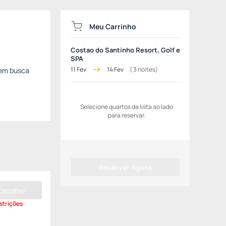
Meu Carrinho
Costao do Santinho Resort, Golf e
SPA
11 Fev
14 Fev
(
3
noites)
uem busca
Selecione quartos da lista ao lado
para reservar.
Reservar Agora
Escolher
strições