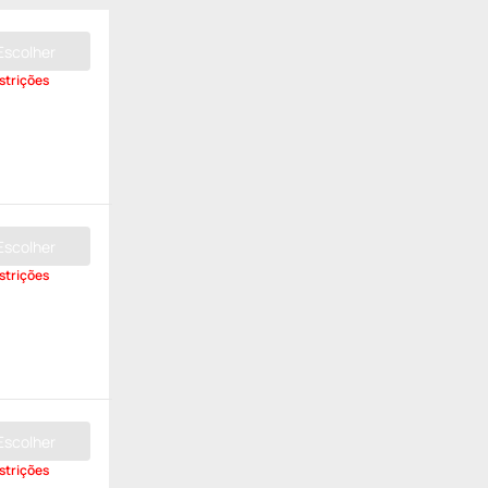
Escolher
strições
Escolher
strições
Escolher
strições