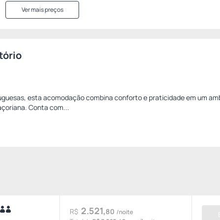
Ver mais preços
tório
rtuguesas, esta acomodação combina conforto e praticidade em um am
açoriana. Conta com...
2.521,
R$
80
/noite