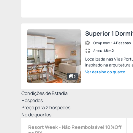
Superior 1 Dormi
Ocup.max.:
4 Pessoas
Área:
48 m2
Localizada nas Vilas Po
inspirado na arquitetura 
Ver detalhe do quarto
9
Condições de Estadia
Hóspedes
Preço para
2
hóspedes
Nº de quartos
Resort Week - Não Reembolsável 10%Off