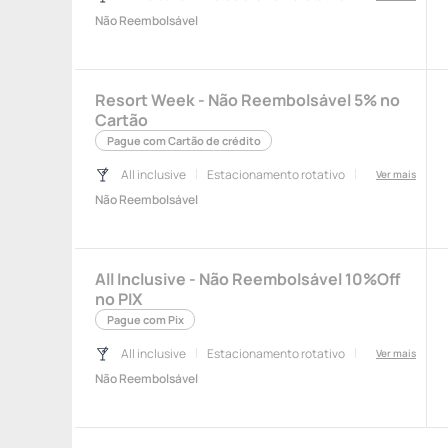
Não Reembolsável
Resort Week - Não Reembolsável 5% no
Cartão
Pague com Cartão de crédito
All inclusive
Estacionamento rotativo
Ver mais
Não Reembolsável
All Inclusive - Não Reembolsável 10%Off
no PIX
Pague com Pix
All inclusive
Estacionamento rotativo
Ver mais
Não Reembolsável