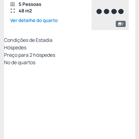
5 Pessoas
48 m2
Ver detalhe do quarto
7
Condições de Estadia
Hóspedes
Preço para
2
hóspedes
Nº de quartos
All Inclusive - Não Reembolsável 10%Off no PIX
Preço para 2 Hóspedes:
Pague com Pix
All inclusive
Estacionamento rotativo
Ver mais
Não Reembolsável