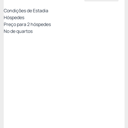
Condições de Estadia
Hóspedes
Preço para
2
hóspedes
Nº de quartos
All Inclusive - Não Reembolsável 10%Off no PIX
Preço para 2 Hóspedes:
Pague com Pix
All inclusive
Estacionamento rotativo
Ver mais
Não Reembolsável
R$
3.165,
90
/noite
Total de
R$ 9.497,70
Impostos e taxas não inclusos