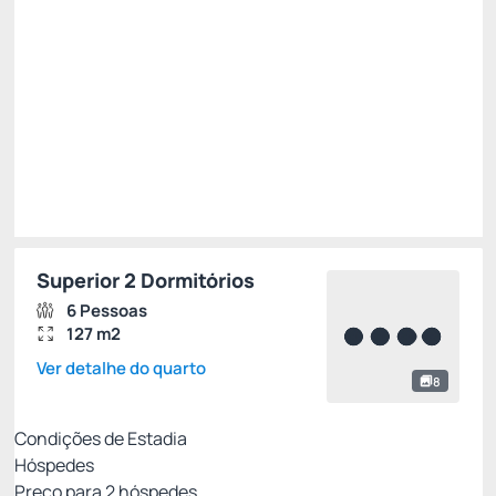
R$
3.341,
33
/noite
Total de
R$ 10.024,00
Impostos e taxas não inclusos
Escolher
Superior 2 Dormitórios
6 Pessoas
127 m2
Ver detalhe do quarto
8
Condições de Estadia
Hóspedes
Preço para
2
hóspedes