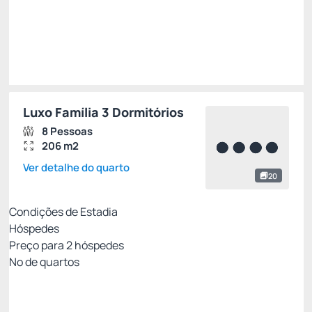
Total de
R$ 15.949,00
Impostos e taxas não inclusos
Escolher
Luxo Família 3 Dormitórios
8 Pessoas
206 m2
Ver detalhe do quarto
20
Condições de Estadia
Hóspedes
Preço para
2
hóspedes
Nº de quartos
All Inclusive - Não Reembolsável 10%Off no PIX
Preço para 2 Hóspedes: