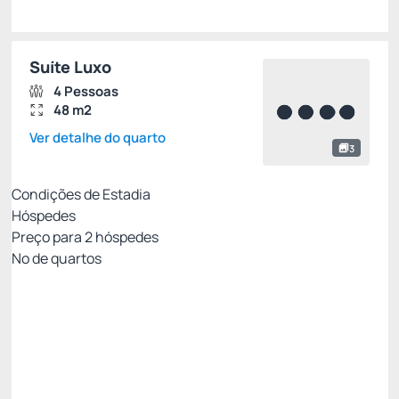
Suíte Luxo
4 Pessoas
48 m2
Ver detalhe do quarto
3
Condições de Estadia
Hóspedes
Preço para
2
hóspedes
Nº de quartos
All Inclusive - Não Reembolsável 10%Off no PIX
Preço para 2 Hóspedes:
Pague com Pix
All inclusive
Estacionamento rotativo
Ver mais
Não Reembolsável