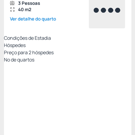
3 Pessoas
40 m2
Ver detalhe do quarto
Condições de Estadia
Hóspedes
Preço para
2
hóspedes
Nº de quartos
All Inclusive - Não Reembolsável 10%Off no PIX
Preço para 2 Hóspedes:
Pague com Pix
All inclusive
Estacionamento rotativo
Ver mais
Não Reembolsável
R$
3.207,
30