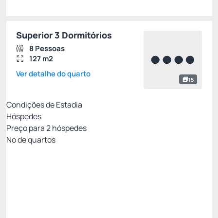
Superior 3 Dormitórios
8 Pessoas
127 m2
Ver detalhe do quarto
15
Condições de Estadia
Hóspedes
Preço para
2
hóspedes
Nº de quartos
All Inclusive - Não Reembolsável 10%Off no PIX
Preço para 2 Hóspedes:
Pague com Pix
All inclusive
Estacionamento rotativo
Ver mais
Não Reembolsável