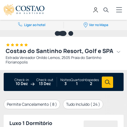
Ligar ao hotel
Ver no Mapa
Costao do Santinho Resort, Golf e SPA
Estrada Vereador Onildo Lemos, 2505 Praia do Santinho
Florianopolis
Check-in
Check-out
Noites
Quartos
Hóspedes
10 Dez
13 Dez
3
1
2
Permite Cancelamento (
8
)
Tudo Incluído (
24
)
Luxo 1 Dormitório