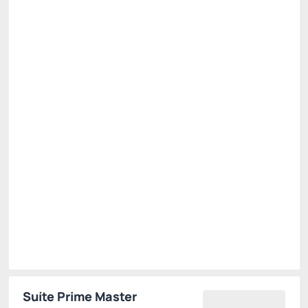
All Inclusive - Reembolsável no Cartão ou Pix
Preço para 2 Hóspedes:
Pague com Pix
(+1)
All inclusive
Estacionamento rotativo
Cancelamento gratuito
até
02/12/2026
R$
3.517,
67
/noite
Total de
R$ 10.553,00
Impostos e taxas não inclusos
Escolher
Suíte Prime Master