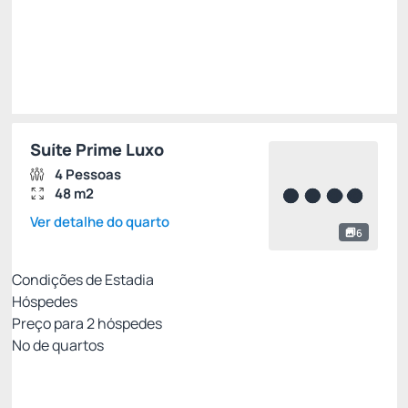
Total de
R$ 9.689,00
Impostos e taxas não inclusos
Escolher
Suíte Prime Luxo
4 Pessoas
48 m2
Ver detalhe do quarto
6
Condições de Estadia
Hóspedes
Preço para
2
hóspedes
Nº de quartos
All Inclusive - Não Reembolsável 10%Off no PIX
Preço para 2 Hóspedes: