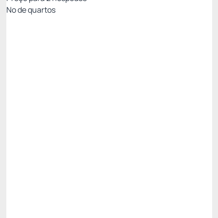
Nº de quartos
All Inclusive - Não Reembolsável 10%Off no PIX
Preço para 2 Hóspedes:
Pague com Pix
All inclusive
Estacionamento rotativo
Ver mais
Não Reembolsável
R$
3.028,
50
/noite
Total de
R$ 9.085,50
Impostos e taxas não inclusos
Escolher