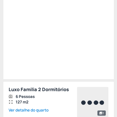
Pague com Pix
(+1)
All inclusive
Estacionamento rotativo
Cancelamento gratuito
até
02/12/2026
R$
3.365,
00
/noite
Total de
R$ 10.095,00
Impostos e taxas não inclusos
Escolher
Luxo Família 2 Dormitórios
6 Pessoas
127 m2
Ver detalhe do quarto
7