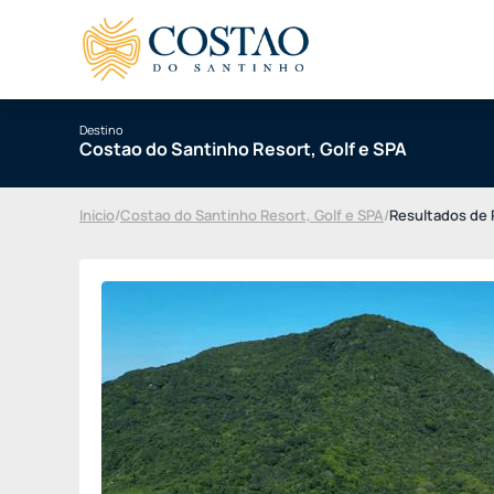
Destino
Costao do Santinho Resort, Golf e SPA
Início
/
Costao do Santinho Resort, Golf e SPA
/
Resultados de 