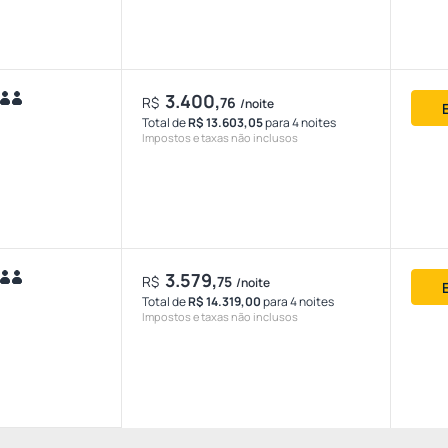
3.400,
R$
76
/noite
Total de
R$ 13.603,05
para 4 noites
Impostos e taxas não inclusos
3.579,
R$
75
/noite
Total de
R$ 14.319,00
para 4 noites
Impostos e taxas não inclusos