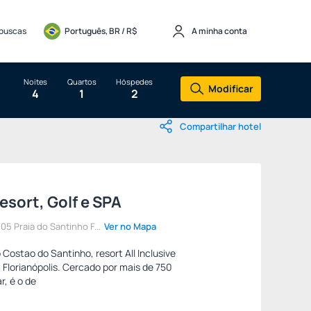
 buscas
Português, BR / 
R$
A minha conta
Noites
Quartos
Hóspedes
Modificar
4
1
2
Compartilhar hotel
sort, Golf e SPA
5 Praia do Santinho F...
Ver no Mapa
 Costao do Santinho, resort All Inclusive
 Florianópolis. Cercado por mais de 750
r, é o de