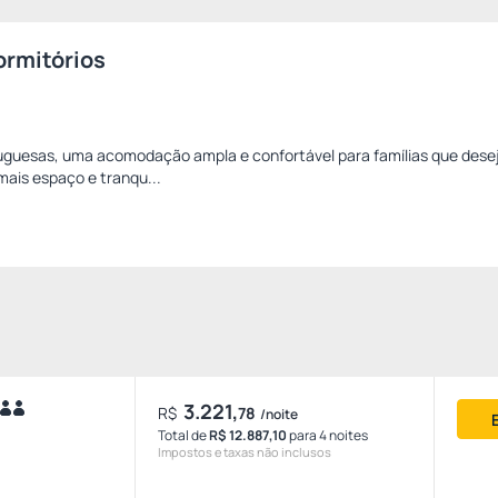
ormitórios
rtuguesas, uma acomodação ampla e confortável para famílias que des
mais espaço e tranqu...
3.221,
R$
78
/noite
Total de
R$ 12.887,10
para 4 noites
Impostos e taxas não inclusos