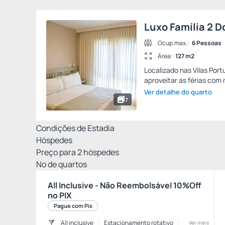
Luxo Família 2 D
Ocup.max.:
6 Pessoas
Área:
127 m2
Localizado nas Vilas Po
aproveitar as férias com 
Ver detalhe do quarto
7
Condições de Estadia
Hóspedes
Preço para
2
hóspedes
Nº de quartos
All Inclusive - Não Reembolsável 10%Off
no PIX
Pague com Pix
All inclusive
Estacionamento rotativo
Ver mais