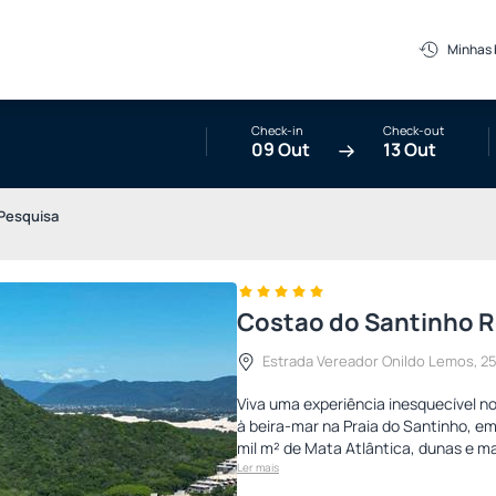
Minhas
Check-in
Check-out
09 Out
13 Out
Pesquisa
Costao do Santinho Re
Estrada Vereador Onildo Lemos, 250
Viva uma experiência inesquecível no
à beira-mar na Praia do Santinho, em
mil m² de Mata Atlântica, dunas e ma
Ler mais