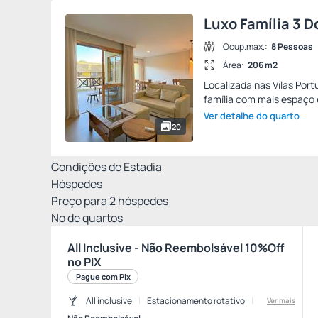
Luxo Família 3 D
Ocup.max.:
8 Pessoas
Área:
206 m2
Localizada nas Vilas Por
família com mais espaço e
Ver detalhe do quarto
20
Condições de Estadia
Hóspedes
Preço para
2
hóspedes
Nº de quartos
All Inclusive - Não Reembolsável 10%Off
no PIX
Pague com Pix
All inclusive
Estacionamento rotativo
Ver mais