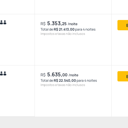
5.353,
R$
25
/noite
Total de
R$ 21.413,00
para 4 noites
Impostos e taxas não inclusos
5.635,
R$
00
/noite
Total de
R$ 22.540,00
para 4 noites
Impostos e taxas não inclusos