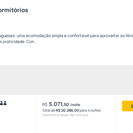
ormitórios
tuguesas, uma acomodação ampla e confortável para aproveitar as fér
 praticidade. Con...
5.071,
R$
50
/noite
Total de
R$ 20.286,00
para 4 noites
Impostos e taxas não inclusos