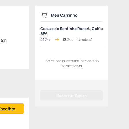
Meu Carrinho
Costao do Santinho Resort, Golf e
SPA
09 Out
13 Out
(
4
noites)
ejam
Selecione quartos da lista ao lado
para reservar.
Reservar Agora
Escolher