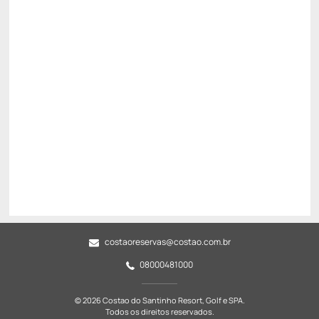
Pague com Pix
(+1)
All inclusive
Estacionamento rotativo
Cancelamento gratuito
até
23/08/2026
R$
5.434,
25
/noite
Total de
R$ 21.737,00
Impostos e taxas não inclusos
Escolher
costaoreservas@costao.com.br
08000481000
© 2026 Costao do Santinho Resort, Golf e SPA.
Todos os direitos reservados.