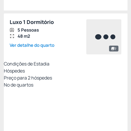
Luxo 1 Dormitório
5 Pessoas
48 m2
Ver detalhe do quarto
7
Condições de Estadia
Hóspedes
Preço para
2
hóspedes
Nº de quartos
All Inclusive - Não Reembolsável 10%Off no PIX
Preço para 2 Hóspedes:
Pague com Pix
All inclusive
Estacionamento rotativo
Ver mais
Não Reembolsável