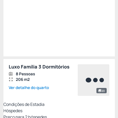
R$
3.452,
25
/noite
Total de
R$ 13.809,00
Impostos e taxas não inclusos
Escolher
Luxo Família 3 Dormitórios
8 Pessoas
206 m2
Ver detalhe do quarto
20
Condições de Estadia
Hóspedes
Preço para
2
hóspedes