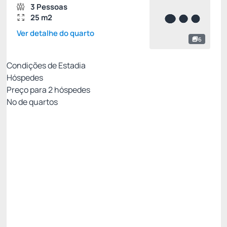
3 Pessoas
25 m2
Ver detalhe do quarto
6
Condições de Estadia
Hóspedes
Preço para
2
hóspedes
Nº de quartos
All Inclusive - Não Reembolsável 10%Off no PIX
Preço para 2 Hóspedes:
Pague com Pix
All inclusive
Estacionamento rotativo
Ver mais
Não Reembolsável