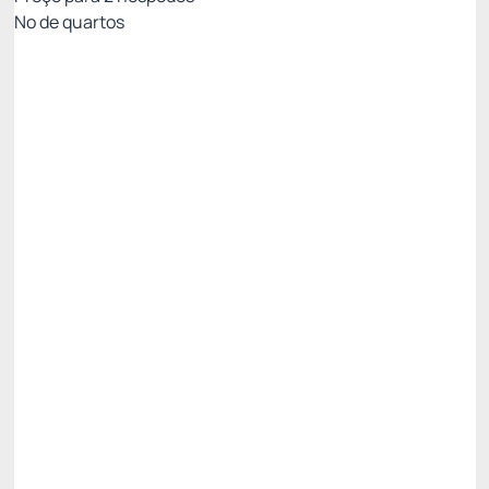
Nº de quartos
All Inclusive - Não Reembolsável 10%Off no PIX
Preço para 2 Hóspedes:
Pague com Pix
All inclusive
Estacionamento rotativo
Ver mais
Não Reembolsável
R$
4.890,
83
/noite
Total de
R$ 19.563,30
Impostos e taxas não inclusos
Escolher