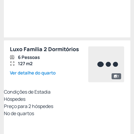
Total de
R$ 10.228,00
Impostos e taxas não inclusos
Escolher
Luxo Família 2 Dormitórios
6 Pessoas
127 m2
Ver detalhe do quarto
7
Condições de Estadia
Hóspedes
Preço para
2
hóspedes
Nº de quartos
All Inclusive - Não Reembolsável 10%Off no PIX
Preço para 2 Hóspedes: