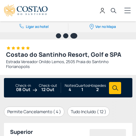
Ligar ao hotel
Ver no Mapa
Costao do Santinho Resort, Golf e SPA
Estrada Vereador Onildo Lemos, 2505 Praia do Santinho
Florianopolis
Check-in
Check-out
Noites
Quartos
Hóspedes
08 Out
12 Out
4
1
2
Permite Cancelamento (
4
)
Tudo Incluído (
12
)
Superior