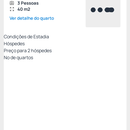
3 Pessoas
40 m2
Ver detalhe do quarto
Condições de Estadia
Hóspedes
Preço para
2
hóspedes
Nº de quartos
All Inclusive - Não Reembolsável 10%Off no PIX
Preço para 2 Hóspedes:
Pague com Pix
All inclusive
Estacionamento rotativo
Ver mais
Não Reembolsável
R$
4.367,
70