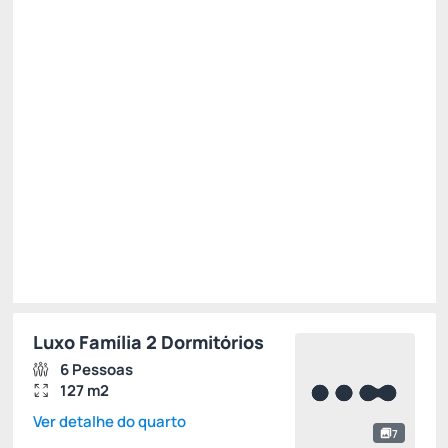
Pague com Pix
(+1)
All inclusive
Estacionamento rotativo
Cancelamento gratuito
até
23/11/2026
R$
4.503,
80
/noite
Total de
R$ 22.519,00
Impostos e taxas não inclusos
Escolher
Luxo Família 2 Dormitórios
6 Pessoas
127 m2
Ver detalhe do quarto
7