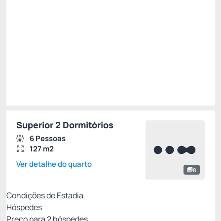
R$
4.246,
60
/noite
Total de
R$ 21.233,00
Impostos e taxas não inclusos
Escolher
Superior 2 Dormitórios
6 Pessoas
127 m2
Ver detalhe do quarto
8
Condições de Estadia
Hóspedes
Preço para
2
hóspedes