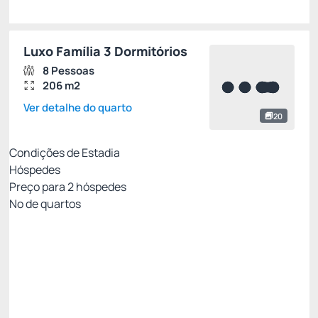
Luxo Família 3 Dormitórios
8 Pessoas
206 m2
Ver detalhe do quarto
20
Condições de Estadia
Hóspedes
Preço para
2
hóspedes
Nº de quartos
All Inclusive - Não Reembolsável 10%Off no PIX
Preço para 2 Hóspedes:
Pague com Pix
All inclusive
Estacionamento rotativo
Ver mais
Não Reembolsável