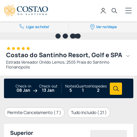
Ligar ao hotel
Ver no Mapa
Costao do Santinho Resort, Golf e SPA
Estrada Vereador Onildo Lemos, 2505 Praia do Santinho
Florianopolis
Check-in
Check-out
Noites
Quartos
Hóspedes
08 Jan
13 Jan
5
1
2
Permite Cancelamento (
7
)
Tudo Incluído (
21
)
Superior