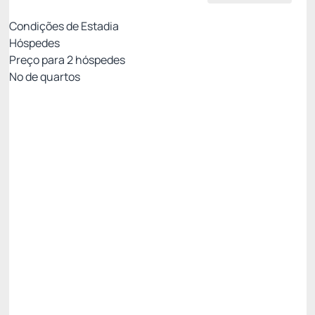
Condições de Estadia
Hóspedes
Preço para
2
hóspedes
Nº de quartos
All Inclusive - Não Reembolsável 10%Off no PIX
Preço para 2 Hóspedes:
Pague com Pix
All inclusive
Estacionamento rotativo
Ver mais
Não Reembolsável
R$
4.237,
92
/noite
Total de
R$ 21.189,60
Impostos e taxas não inclusos