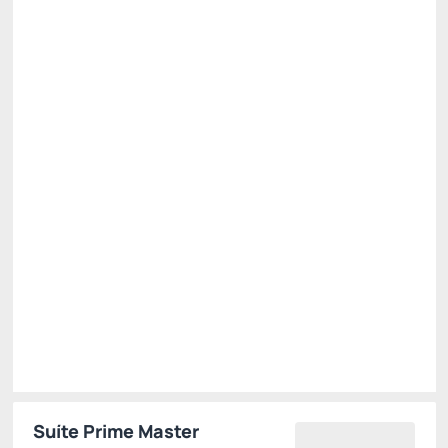
All Inclusive - Reembolsável no Cartão ou Pix
Preço para 2 Hóspedes:
Pague com Pix
(+1)
All inclusive
Estacionamento rotativo
Cancelamento gratuito
até
23/11/2026
R$
4.708,
80
/noite
Total de
R$ 23.544,00
Impostos e taxas não inclusos
Escolher
Suíte Prime Master