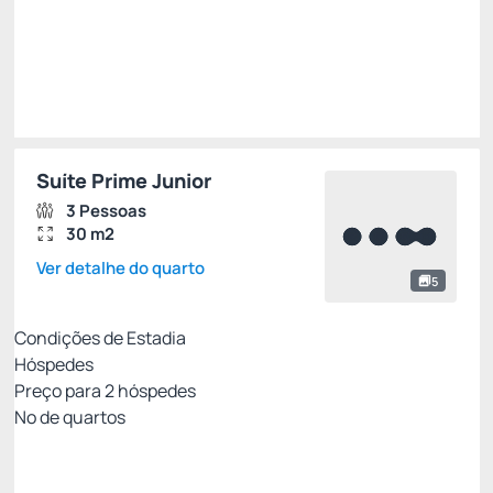
Total de
R$ 17.440,00
Impostos e taxas não inclusos
Escolher
Suíte Prime Junior
3 Pessoas
30 m2
Ver detalhe do quarto
5
Condições de Estadia
Hóspedes
Preço para
2
hóspedes
Nº de quartos
All Inclusive - Não Reembolsável 10%Off no PIX
Preço para 2 Hóspedes: