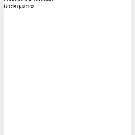
Nº de quartos
All Inclusive - Não Reembolsável 10%Off no PIX
Preço para 2 Hóspedes:
Pague com Pix
All inclusive
Estacionamento rotativo
Ver mais
Não Reembolsável
R$
4.053,
42
/noite
Total de
R$ 20.267,10
Impostos e taxas não inclusos
Escolher