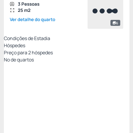
3 Pessoas
25 m2
Ver detalhe do quarto
6
Condições de Estadia
Hóspedes
Preço para
2
hóspedes
Nº de quartos
All Inclusive - Não Reembolsável 10%Off no PIX
Preço para 2 Hóspedes:
Pague com Pix
All inclusive
Estacionamento rotativo
Ver mais
Não Reembolsável