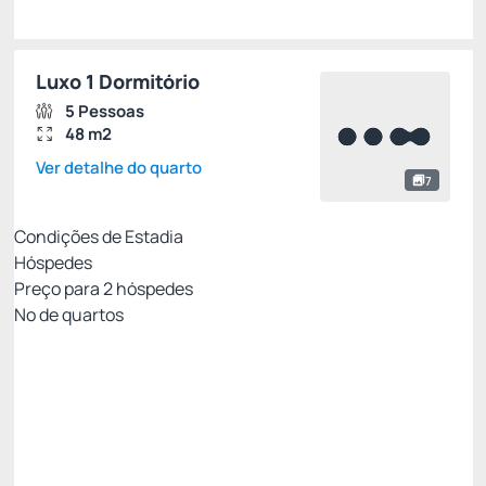
Luxo 1 Dormitório
5 Pessoas
48 m2
Ver detalhe do quarto
7
Condições de Estadia
Hóspedes
Preço para
2
hóspedes
Nº de quartos
All Inclusive - Não Reembolsável 10%Off no PIX
Preço para 2 Hóspedes:
Pague com Pix
All inclusive
Estacionamento rotativo
Ver mais
Não Reembolsável