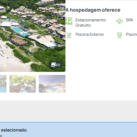
A hospedagem oferece
Estacionamento
SPA
Gratuito
Piscina Exterior
Piscin
60
 selecionado.
e.