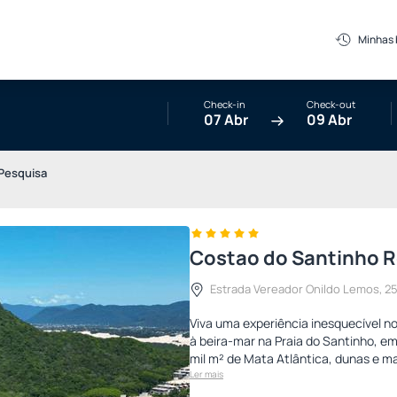
Minhas
Check-in
Check-out
07 Abr
09 Abr
Pesquisa
Costao do Santinho Re
Estrada Vereador Onildo Lemos, 250
Viva uma experiência inesquecível no
à beira-mar na Praia do Santinho, em
mil m² de Mata Atlântica, dunas e ma
Ler mais