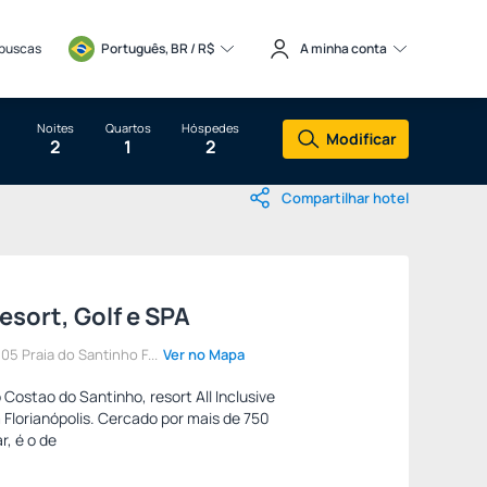
 buscas
Português, BR / 
R$
A minha conta
Noites
Quartos
Hóspedes
Modificar
2
1
2
Compartilhar hotel
sort, Golf e SPA
5 Praia do Santinho F...
Ver no Mapa
 Costao do Santinho, resort All Inclusive
 Florianópolis. Cercado por mais de 750
r, é o de