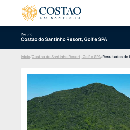
Destino
Costao do Santinho Resort, Golf e SPA
Início
/
Costao do Santinho Resort, Golf e SPA
/
Resultados de 