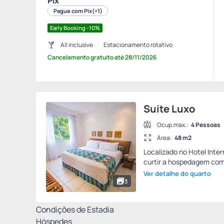
Pix
Pague com Pix
(+1)
Early Booking -10%
All inclusive
Estacionamento rotativo
Cancelamento gratuito
até
28/11/2026
Suíte Luxo
Ocup.max.:
4 Pessoas
Área:
48 m2
Localizado no Hotel Inter
curtir a hospedagem com
Ver detalhe do quarto
3
Condições de Estadia
Hóspedes