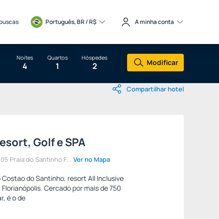
 buscas
Português, BR / 
R$
A minha conta
Noites
Quartos
Hóspedes
Modificar
4
1
2
Compartilhar hotel
sort, Golf e SPA
5 Praia do Santinho F...
Ver no Mapa
 Costao do Santinho, resort All Inclusive
 Florianópolis. Cercado por mais de 750
r, é o de