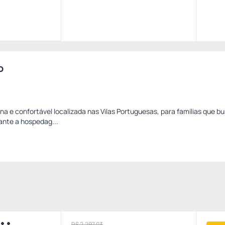
o
e confortável localizada nas Vilas Portuguesas, para famílias que b
ante a hospedag...
R$ 2.297,03