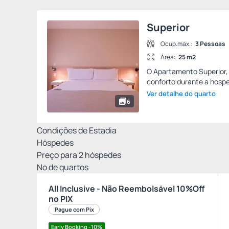
Superior
Ocup.max.:
3 Pessoas
Área:
25 m2
O Apartamento Superior,
conforto durante a hosp
Ver detalhe do quarto
6
Condições de Estadia
Hóspedes
Preço para
2
hóspedes
Nº de quartos
All Inclusive - Não Reembolsável 10%Off
no PIX
Pague com Pix
Early Booking -10%