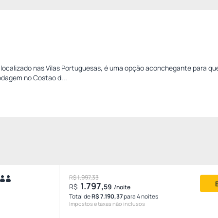
 localizado nas Vilas Portuguesas, é uma opção aconchegante para q
edagem no Costao d...
R$ 1.997,33
1.797,
R$
59
/noite
Total de
R$ 7.190,37
para 4 noites
Impostos e taxas não inclusos