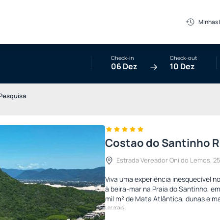
Minhas
Check-in
Check-out
06 Dez
10 Dez
Pesquisa
Costao do Santinho Re
Estrada Vereador Onildo Lemos, 250
Viva uma experiência inesquecível no
à beira-mar na Praia do Santinho, em
mil m² de Mata Atlântica, dunas e ma
Ler mais