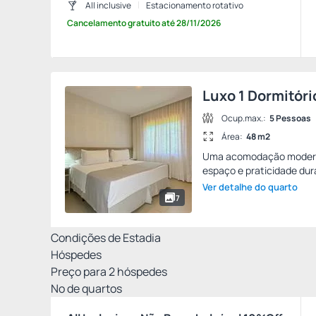
All inclusive
Estacionamento rotativo
Cancelamento gratuito
até
28/11/2026
Luxo 1 Dormitóri
Ocup.max.:
5 Pessoas
Área:
48 m2
Uma acomodação moderna 
espaço e praticidade dur
Ver detalhe do quarto
7
Condições de Estadia
Hóspedes
Preço para
2
hóspedes
Nº de quartos