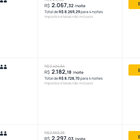
2.067,
R$
32
/noite
Total de
R$ 8.269,29
para 4 noites
Impostos e taxas não inclusos
R$ 2.424,64
2.182,
R$
18
/noite
Total de
R$ 8.728,70
para 4 noites
Impostos e taxas não inclusos
R$ 2.552,25
2.297,
R$
03
/noite