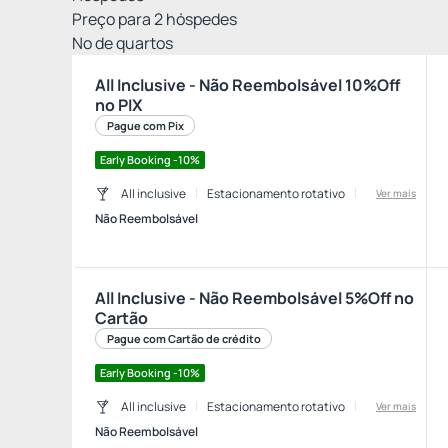
Preço para
2
hóspedes
Nº de quartos
All Inclusive - Não Reembolsável 10%Off
no PIX
Pague com Pix
Early Booking -10%
All inclusive
Estacionamento rotativo
Ver mais
Não Reembolsável
All Inclusive - Não Reembolsável 5%Off no
Cartão
Pague com Cartão de crédito
Early Booking -10%
All inclusive
Estacionamento rotativo
Ver mais
Não Reembolsável