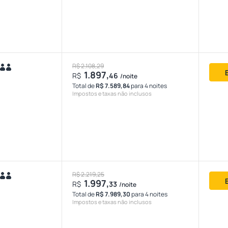
R$ 2.108,29
1.897,
R$
46
/noite
Total de
R$ 7.589,84
para 4 noites
Impostos e taxas não inclusos
R$ 2.219,25
1.997,
R$
33
/noite
Total de
R$ 7.989,30
para 4 noites
Impostos e taxas não inclusos