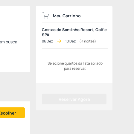
Meu Carrinho
Costao do Santinho Resort, Golf e
SPA
06 Dez
10 Dez
(
4
noites)
uem busca
Selecione quartos da lista ao lado
para reservar.
Reservar Agora
Escolher