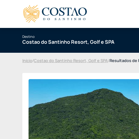
Destino
Costao do Santinho Resort, Golf e SPA
Início
/
Costao do Santinho Resort, Golf e SPA
/
Resultados de 