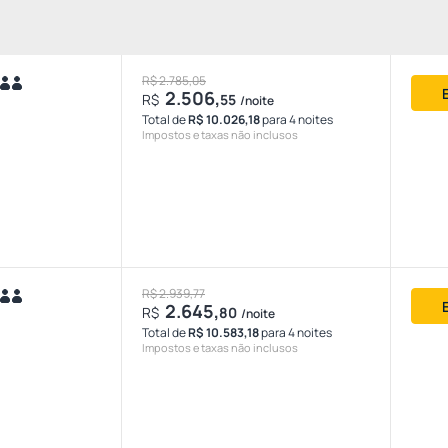
R$ 2.785,05
2.506,
R$
55
/noite
Total de
R$ 10.026,18
para 4 noites
Impostos e taxas não inclusos
R$ 2.939,77
2.645,
R$
80
/noite
Total de
R$ 10.583,18
para 4 noites
Impostos e taxas não inclusos