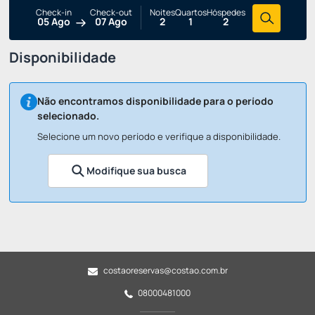
Check-in
Check-out
Noites
Quartos
Hóspedes
05 Ago
07 Ago
2
1
2
Disponibilidade
Não encontramos disponibilidade para o período
selecionado.
Selecione um novo período e verifique a disponibilidade.
Modifique sua busca
costaoreservas@costao.com.br
08000481000