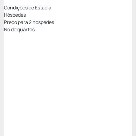
Condições de Estadia
Hóspedes
Preço para
2
hóspedes
Nº de quartos
Resort Week - Não Reembolsável 10%Off no
PIX
Preço para 2 Hóspedes:
Pague com Pix
All inclusive
Estacionamento rotativo
Ver mais
Não Reembolsável
Resort Week - 3 noites -5%
R$ 2.900,69
R$
2.755,
66
/noite
Total de
R$ 8.266,98