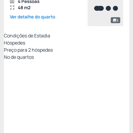
4 Pessoas
48 m2
Ver detalhe do quarto
3
Condições de Estadia
Hóspedes
Preço para
2
hóspedes
Nº de quartos
Resort Week - Não Reembolsável 10%Off no
PIX
Preço para 2 Hóspedes:
Pague com Pix
All inclusive
Estacionamento rotativo
Ver mais
Não Reembolsável
Resort Week - 3 noites -5%