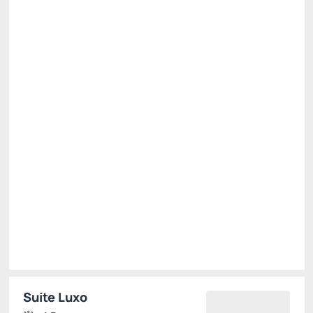
All inclusive
Estacionamento rotativo
Ver mais
Não Reembolsável
R$
2.619,
90
/noite
Total de
R$ 7.859,70
Impostos e taxas não inclusos
Escolher
Suíte Luxo