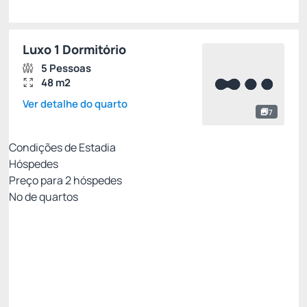
Luxo 1 Dormitório
5 Pessoas
48 m2
Ver detalhe do quarto
7
Condições de Estadia
Hóspedes
Preço para
2
hóspedes
Nº de quartos
Resort Week - Não Reembolsável 10%Off no
PIX
Preço para 2 Hóspedes:
Pague com Pix
All inclusive
Estacionamento rotativo
Ver mais