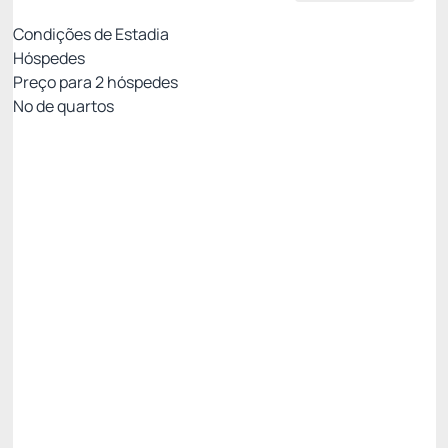
Condições de Estadia
Hóspedes
Preço para
2
hóspedes
Nº de quartos
Resort Week - Não Reembolsável 10%Off no
PIX
Preço para 2 Hóspedes:
Pague com Pix
All inclusive
Estacionamento rotativo
Ver mais
Não Reembolsável
Resort Week - 3 noites -5%
R$ 2.432,69
R$
2.311,
06
/noite
Total de
R$ 6.933,18