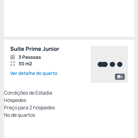
Suíte Prime Junior
3 Pessoas
30 m2
Ver detalhe do quarto
5
Condições de Estadia
Hóspedes
Preço para
2
hóspedes
Nº de quartos
Resort Week - Não Reembolsável 10%Off no
PIX
Preço para 2 Hóspedes: