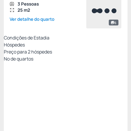
3 Pessoas
25 m2
Ver detalhe do quarto
6
Condições de Estadia
Hóspedes
Preço para
2
hóspedes
Nº de quartos
Resort Week - Não Reembolsável 10%Off no
PIX
Preço para 2 Hóspedes:
Pague com Pix
All inclusive
Estacionamento rotativo
Ver mais
Não Reembolsável
Resort Week - 3 noites -5%