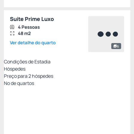
Suíte Prime Luxo
4 Pessoas
48 m2
Ver detalhe do quarto
6
Condições de Estadia
Hóspedes
Preço para
2
hóspedes
Nº de quartos
Resort Week - Não Reembolsável 10%Off no
PIX
Preço para 2 Hóspedes:
Pague com Pix
All inclusive
Estacionamento rotativo
Ver mais