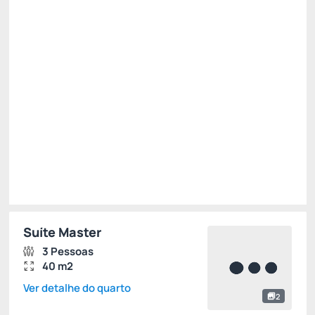
R$
2.807,
10
/noite
Total de
R$ 8.421,30
Impostos e taxas não inclusos
Escolher
Suíte Master
3 Pessoas
40 m2
Ver detalhe do quarto
2