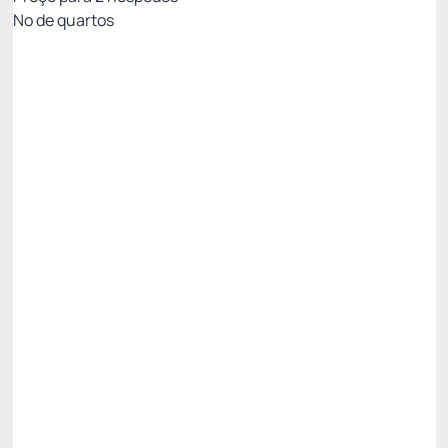
Nº de quartos
Resort Week - Não Reembolsável 10%Off no
PIX
Preço para 2 Hóspedes:
Pague com Pix
All inclusive
Estacionamento rotativo
Ver mais
Não Reembolsável
Resort Week - 3 noites -5%
R$ 2.059,20
R$
1.956,
24
/noite
Total de
R$ 5.868,72
Impostos e taxas não inclusos
Escolher