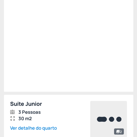
R$
2.152,
80
/noite
Total de
R$ 6.458,40
Impostos e taxas não inclusos
Escolher
Suíte Junior
3 Pessoas
30 m2
Ver detalhe do quarto
2