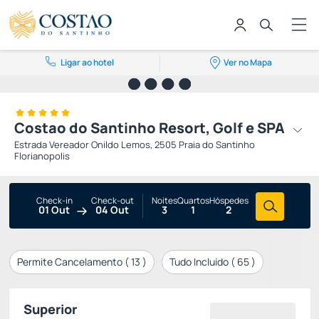
Ligar ao hotel
Ver no Mapa
Costao do Santinho Resort, Golf e SPA
Estrada Vereador Onildo Lemos, 2505 Praia do Santinho
Florianopolis
Check-in
Check-out
Noites
Quartos
Hóspedes
01 Out
04 Out
3
1
2
Permite Cancelamento (
13
)
Tudo Incluído (
65
)
Superior