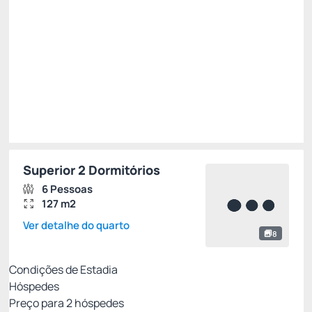
Total de
R$ 8.140,50
Impostos e taxas não inclusos
Escolher
Superior 2 Dormitórios
6 Pessoas
127 m2
Ver detalhe do quarto
8
Condições de Estadia
Hóspedes
Preço para
2
hóspedes