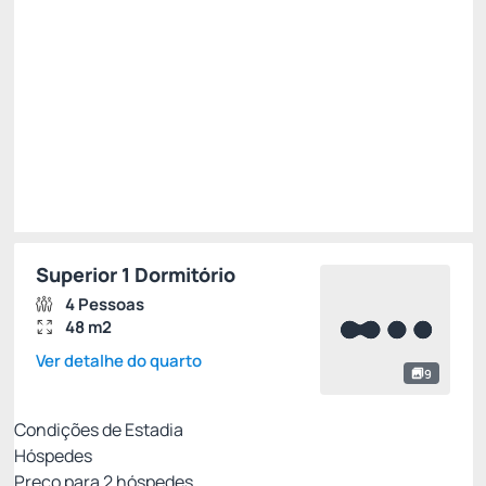
/noite
Total de
R$ 5.616,00
Impostos e taxas não inclusos
Escolher
Superior 1 Dormitório
4 Pessoas
48 m2
Ver detalhe do quarto
9
Condições de Estadia
Hóspedes
Preço para
2
hóspedes