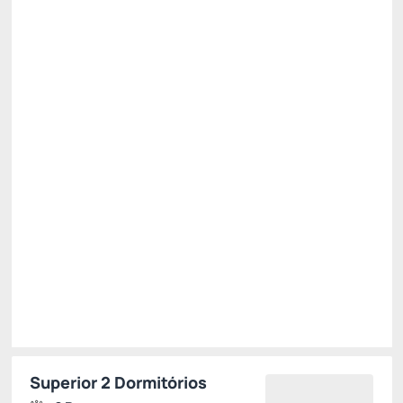
All inclusive
Estacionamento rotativo
Ver mais
Não Reembolsável
R$
2.623,
50
/noite
Total de
R$ 7.870,50
Impostos e taxas não inclusos
Escolher
Superior 2 Dormitórios