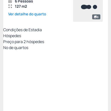
6 Pessoas
127 m2
Ver detalhe do quarto
8
Condições de Estadia
Hóspedes
Preço para
2
hóspedes
Nº de quartos
Resort Week - Não Reembolsável 10%Off no
PIX
Preço para 2 Hóspedes:
Pague com Pix
All inclusive
Estacionamento rotativo
Ver mais
Não Reembolsável
Resort Week - 3 noites -5%