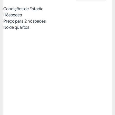
Condições de Estadia
Hóspedes
Preço para
2
hóspedes
Nº de quartos
Resort Week - Não Reembolsável 10%Off no
PIX
Preço para 2 Hóspedes:
Pague com Pix
All inclusive
Estacionamento rotativo
Ver mais
Não Reembolsável
Resort Week - 3 noites -5%
R$ 2.532,90
R$
2.406,
25
/noite
Total de
R$ 7.218,76