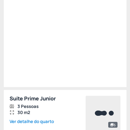
R$
2.080,
80
/noite
Total de
R$ 6.242,40
Impostos e taxas não inclusos
Escolher
Suíte Prime Junior
3 Pessoas
30 m2
Ver detalhe do quarto
5