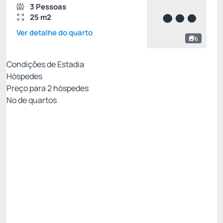
3 Pessoas
25 m2
Ver detalhe do quarto
6
Condições de Estadia
Hóspedes
Preço para
2
hóspedes
Nº de quartos
Resort Week - Não Reembolsável 10%Off no
PIX
Preço para 2 Hóspedes:
Pague com Pix
All inclusive
Estacionamento rotativo
Ver mais
Não Reembolsável
Resort Week - 3 noites -5%