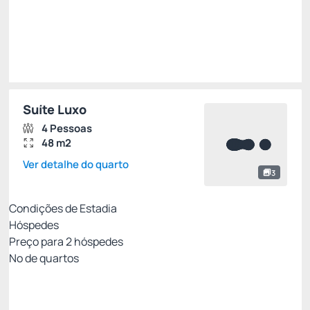
Suíte Luxo
4 Pessoas
48 m2
Ver detalhe do quarto
3
Condições de Estadia
Hóspedes
Preço para
2
hóspedes
Nº de quartos
Resort Week - Não Reembolsável 10%Off no
PIX
Preço para 2 Hóspedes: