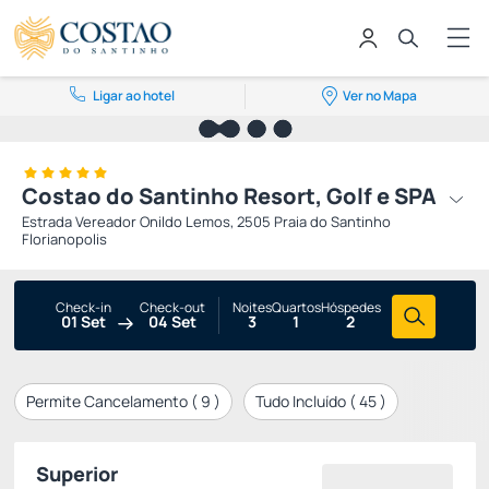
Ligar ao hotel
Ver no Mapa
Costao do Santinho Resort, Golf e SPA
Estrada Vereador Onildo Lemos, 2505 Praia do Santinho
Florianopolis
Check-in
Check-out
Noites
Quartos
Hóspedes
01 Set
04 Set
3
1
2
Permite Cancelamento (
9
)
Tudo Incluído (
45
)
Superior