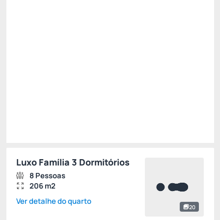
R$
4.229,
10
/noite
Total de
R$ 12.687,30
Impostos e taxas não inclusos
Escolher
Luxo Família 3 Dormitórios
8 Pessoas
206 m2
Ver detalhe do quarto
20