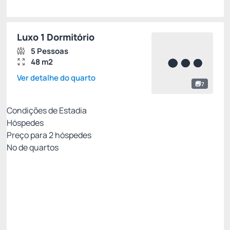
Luxo 1 Dormitório
5 Pessoas
48 m2
Ver detalhe do quarto
7
Condições de Estadia
Hóspedes
Preço para
2
hóspedes
Nº de quartos
Resort Week - Não Reembolsável 10%Off no
PIX
Preço para 2 Hóspedes:
Pague com Pix
All inclusive
Estacionamento rotativo
Ver mais