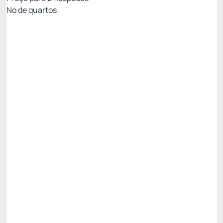
Nº de quartos
Resort Week - Não Reembolsável 10%Off no
PIX
Preço para 2 Hóspedes:
Pague com Pix
All inclusive
Estacionamento rotativo
Ver mais
Não Reembolsável
Resort Week - 3 noites -5%
R$ 1.990,20
R$
1.890,
69
/noite
Total de
R$ 5.672,08
Impostos e taxas não inclusos
Escolher