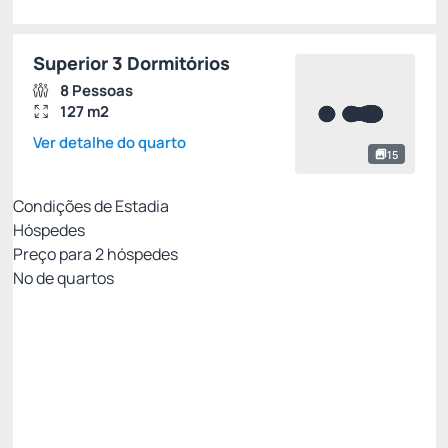
Superior 3 Dormitórios
8 Pessoas
127 m2
Ver detalhe do quarto
15
Condições de Estadia
Hóspedes
Preço para
2
hóspedes
Nº de quartos
Resort Week - Não Reembolsável 10%Off no
PIX
Preço para 2 Hóspedes:
Pague com Pix
All inclusive
Estacionamento rotativo
Ver mais