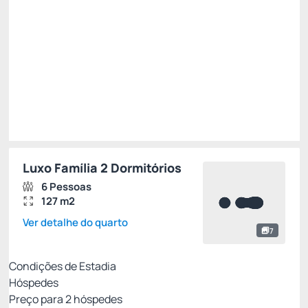
Total de
R$ 8.060,40
Impostos e taxas não inclusos
Escolher
Luxo Família 2 Dormitórios
6 Pessoas
127 m2
Ver detalhe do quarto
7
Condições de Estadia
Hóspedes
Preço para
2
hóspedes