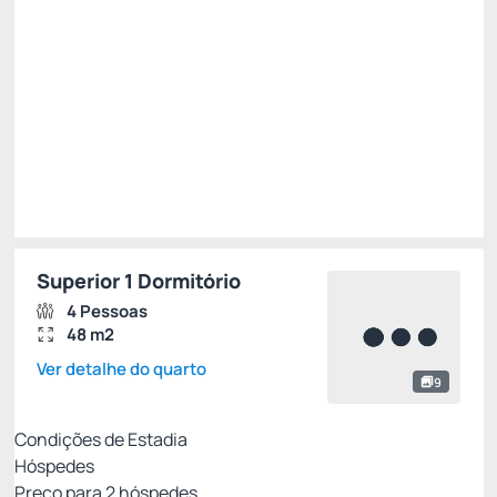
/noite
Total de
R$ 5.428,80
Impostos e taxas não inclusos
Escolher
Superior 1 Dormitório
4 Pessoas
48 m2
Ver detalhe do quarto
9
Condições de Estadia
Hóspedes
Preço para
2
hóspedes