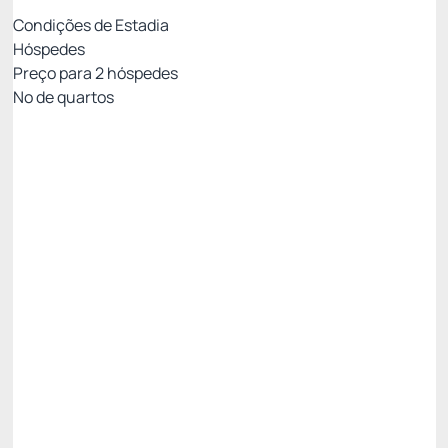
Condições de Estadia
Hóspedes
Preço para
2
hóspedes
Nº de quartos
Resort Week - Não Reembolsável 10%Off no
PIX
Preço para 2 Hóspedes:
Pague com Pix
All inclusive
Estacionamento rotativo
Ver mais
Não Reembolsável
Resort Week - 3 noites -5%
R$ 4.421,40
R$
4.200,
33
/noite
Total de
R$ 12.600,99