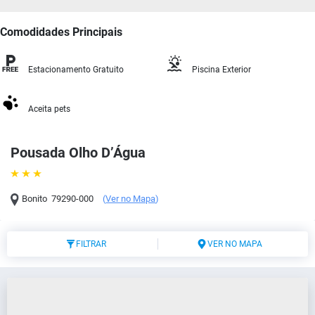
Comodidades Principais
Estacionamento Gratuito
Piscina Exterior
Aceita pets
Pousada Olho D’Água
Bonito
79290-000
(
Ver no Mapa
)
FILTRAR
VER NO MAPA