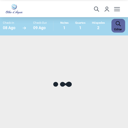
Check-In
Check-Out
Noites
Quartos
Hóspedes
08 Ago
09 Ago
1
1
2
Editar