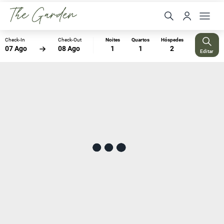
Check-In
Check-Out
Noites
Quartos
Hóspedes
07 Ago
08 Ago
1
1
2
Editar