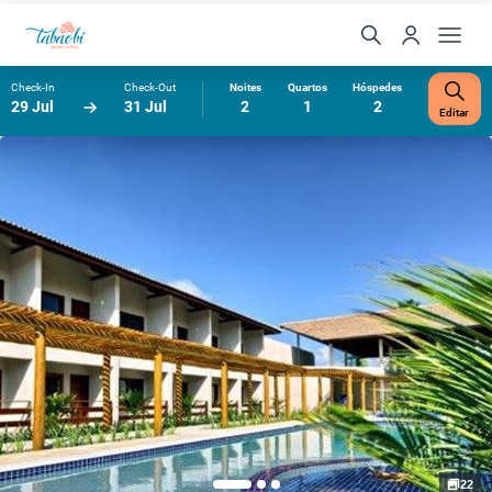
Check-In
Check-Out
Noites
Quartos
Hóspedes
29 Jul
31 Jul
2
1
2
Editar
22