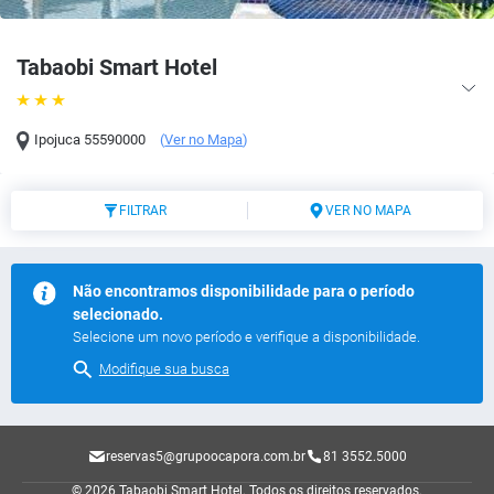
Tabaobi Smart Hotel
Ipojuca
55590000
(
Ver no Mapa
)
FILTRAR
VER NO MAPA
Não encontramos disponibilidade para o período
selecionado.
Selecione um novo período e verifique a disponibilidade.
Modifique sua busca
reservas5@grupoocapora.com.br
81 3552.5000
© 2026 Tabaobi Smart Hotel.
Todos os direitos reservados.