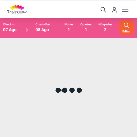
Check-In
Check-Out
Noites
Quartos
Hóspedes
07 Ago
08 Ago
1
1
2
Editar