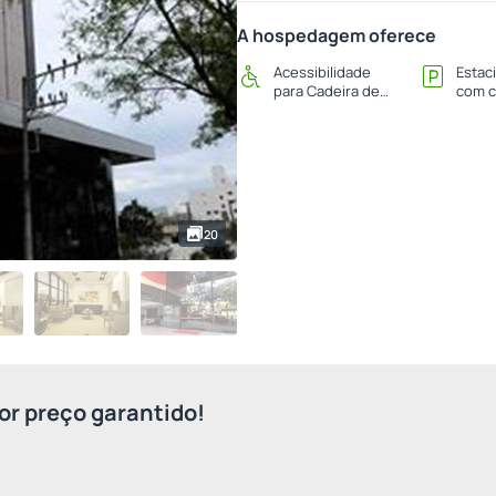
A hospedagem oferece
Acessibilidade
Estac
para Cadeira de
com c
Rodas
20
r preço garantido!