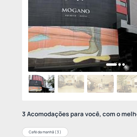
3 Acomodações para você, com o melho
Café da manhã (
3
)