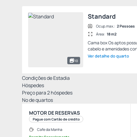
Standard
Ocup.max.:
2 Pessoas
Área:
18 m2
Cama box Os aptos possue
cabelo e amenidades cor
Ver detalhe do quarto
10
Condições de Estadia
Hóspedes
Preço para
2
hóspedes
Nº de quartos
MOTOR DE RESERVAS
Pague com Cartão de crédito
Cafe da Manha