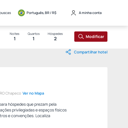
 buscas
Português, BR / 
R$
A minha conta
Noites
Quartos
Hóspedes
Modificar
1
1
2
Compartilhar hotel
TRO Chapeco
Ver no Mapa
 para hóspedes que prezam pela
ões privilegiadas e espaços físicos
ntros e convenções. Localiza