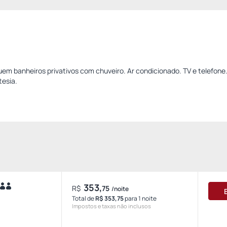
m banheiros privativos com chuveiro. Ar condicionado. TV e telefone
tesia.
353,
R$
75
/noite
Total de
R$ 353,75
para 1 noite
Impostos e taxas não inclusos