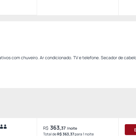
tivos com chuveiro. Ar condicionado. TV e telefone. Secador de cabel
363,
R$
37
/noite
Total de
R$ 363,37
para 1 noite