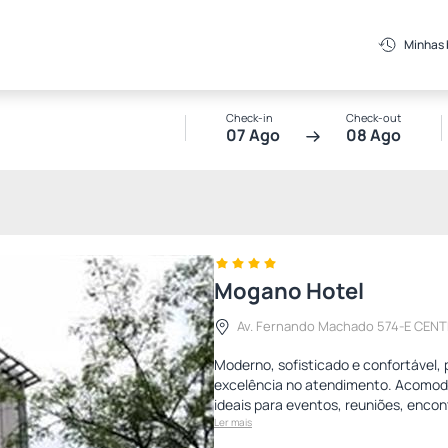
Minhas
Check-in
Check-out
07 Ago
08 Ago
Mogano Hotel
Av. Fernando Machado 574-E CEN
Moderno, sofisticado e confortável,
excelência no atendimento. Acomodaç
ideais para eventos, reuniões, enco
Ler mais