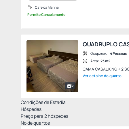
Cafe da Manha
Permite Cancelamento
QUADRUPLO CAS
Ocup.max.:
4 Pessoas
Área:
23 m2
CAMA CASAL KING + 2 S
Ver detalhe do quarto
2
Condições de Estadia
Hóspedes
Preço para
2
hóspedes
Nº de quartos