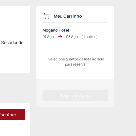
Meu Carrinho
Mogano Hotel
07 Ago
08 Ago
(
1
noites)
. Secador de
Selecione quartos da lista ao lado
para reservar.
Reservar Agora
Escolher