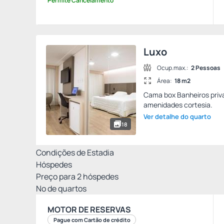
Permite Cancelamento
Luxo
Ocup.max.:
2 Pessoas
Área:
18 m2
Cama box Banheiros priva
amenidades cortesia.
Ver detalhe do quarto
18
Condições de Estadia
Hóspedes
Preço para
2
hóspedes
Nº de quartos
MOTOR DE RESERVAS
Pague com Cartão de crédito