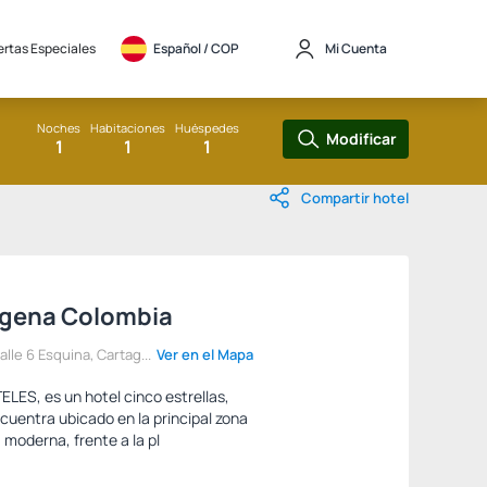
ertas Especiales
Español / 
COP
Mi Cuenta
Noches
Habitaciones
Huéspedes
Modificar
1
1
1
Compartir hotel
agena Colombia
le 6 Esquina, Cartag...
Ver en el Mapa
LES, es un hotel cinco estrellas,
uentra ubicado en la principal zona
 moderna, frente a la pl