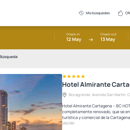
Of
Mis búsquedas
Check-in
Check-out
12 May
13 May
 Búsqueda
Hotel Almirante Cart
Bocagrande, Avenida San Martín, Cal
Hotel Almirante Cartagena – BC HOTE
completamente renovado, que se enc
turística y comercial de la Cartagena
Leer más